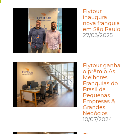
Flytour
inaugura
nova franquia
em São Paulo
27/03/2025
Flytour ganha
o prêmio As
Melhores
Franquias do
Brasil da
Pequenas
Empresas &
Grandes
Negócios
10/07/2024