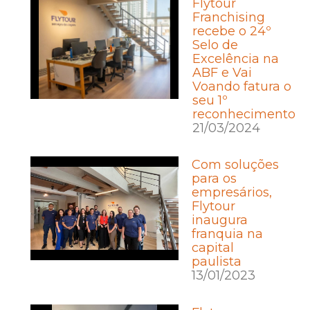
Flytour
Franchising
recebe o 24º
Selo de
Excelência na
ABF e Vai
Voando fatura o
seu 1º
reconhecimento
21/03/2024
Com soluções
para os
empresários,
Flytour
inaugura
franquia na
capital
paulista
13/01/2023