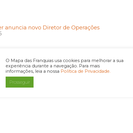
r anuncia novo Diretor de Operações
5
O Mapa das Franquias usa cookies para melhorar a sua
experiência durante a navegação. Para mais
informações, leia a nossa
Política de Privacidade.
r realiza Investor Day e apresenta retomada da
Prosseguir
ade com foco em crescimento sustentável