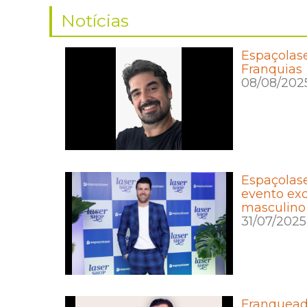
Notícias
Espaçolase
Franquias
08/08/202
Espaçolas
evento exc
masculino
31/07/2025
Franquead