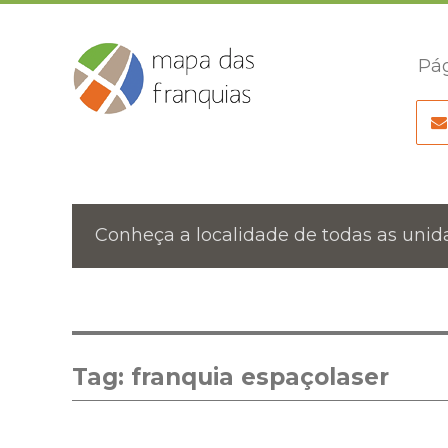
Pág
Conheça a localidade de todas as unida
Tag:
franquia espaçolaser