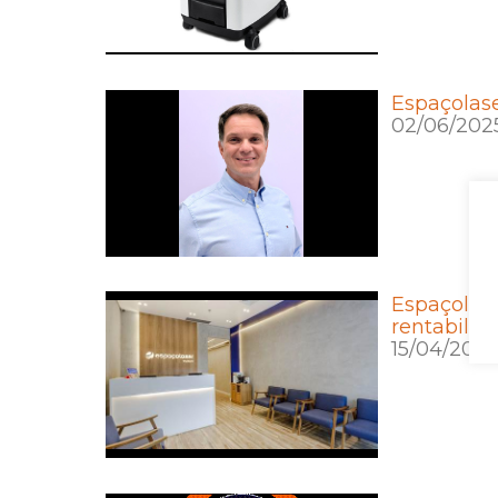
Espaçolase
02/06/202
Espaçolase
rentabilid
15/04/2025