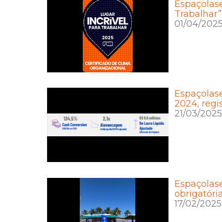
Espaçolase
Trabalhar”
01/04/202
Espaçolase
2024, regi
21/03/2025
Espaçolas
obrigatóri
17/02/2025