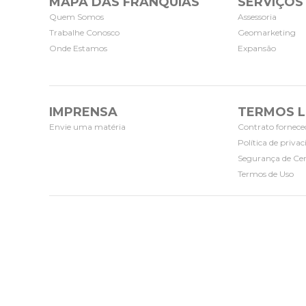
MAPA DAS FRANQUIAS
SERVIÇOS
Quem Somos
Assessoria
Trabalhe Conosco
Geomarketing
Onde Estamos
Expansão
IMPRENSA
TERMOS L
Envie uma matéria
Contrato fornece
Política de priva
Segurança de Cer
Termos de Uso