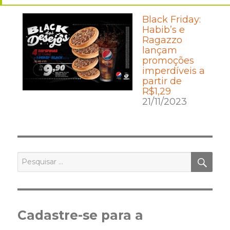
Black Friday:
Habib’s e
Ragazzo
lançam
promoções
imperdíveis a
partir de
R$1,29
21/11/2023
PES
Pesquisar
por:
Cadastre-se para a