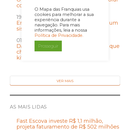
com a rede vira passivo
O Mapa das Franquias usa
cookies para melhorar a sua
19/06/2026 por Imprensa
experiência durante a
Entrar em uma franquia é escolher um
navegação. Para mais
sistema de crescimento
informações, leia a nossa
Política de Privacidade.
01/06/2026 por Imprensa
Da conveniência à experiência: por que
Prosseguir
chegou a hora de transformar dark
kitchens em restaurantes físicos?
VER MAIS
AS MAIS LIDAS
Fast Escova investe R$ 1,1 milhão,
projeta faturamento de R$ 502 milhões