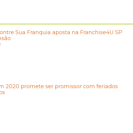
ontre Sua Franquia aposta na Franchise4U SP
nsão
0
m 2020 promete ser promissor com feriados
os