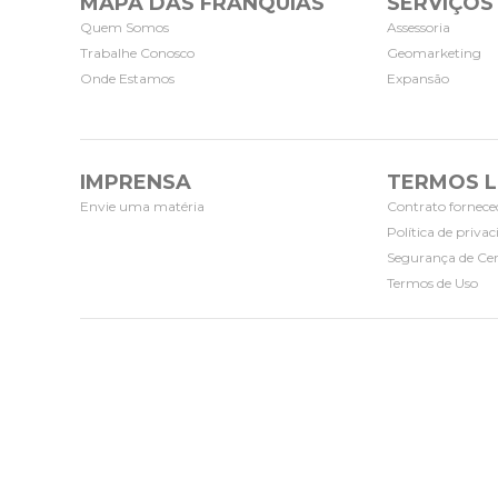
MAPA DAS FRANQUIAS
SERVIÇOS
Quem Somos
Assessoria
Trabalhe Conosco
Geomarketing
Onde Estamos
Expansão
IMPRENSA
TERMOS L
Envie uma matéria
Contrato fornece
Política de priva
Segurança de Cer
Termos de Uso