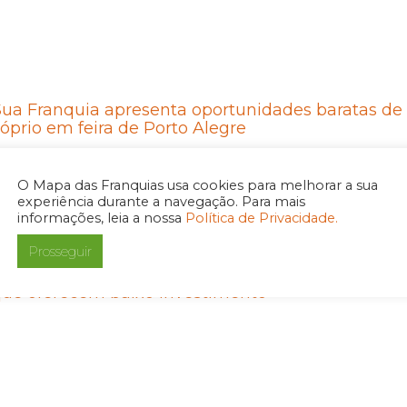
ua Franquia apresenta oportunidades baratas de
óprio em feira de Porto Alegre
O Mapa das Franquias usa cookies para melhorar a sua
experiência durante a navegação. Para mais
informações, leia a nossa
Política de Privacidade.
Prosseguir
ontre Sua Franquia participa da Franchise4U com
que oferecem baixo investimento