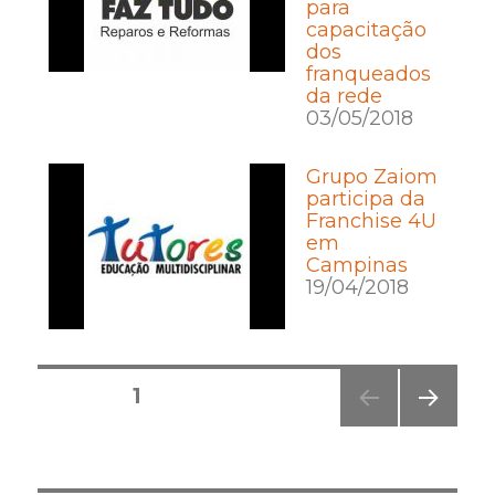
para
capacitação
dos
franqueados
da rede
03/05/2018
Grupo Zaiom
participa da
Franchise 4U
em
Campinas
19/04/2018
Posts
PÁGINA
1
pagination
PRÓ
XIMA
PÁGI