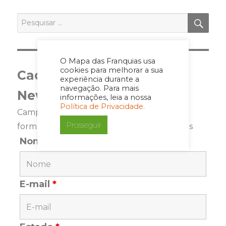
NA
PES
Pesquisar
por:
O Mapa das Franquias usa
cookies para melhorar a sua
Cadastre-se para a
experiência durante a
navegação. Para mais
Newsletter
informações, leia a nossa
Política de Privacidade.
Campos marcados com <span class="ninja-
Prosseguir
forms-req-symbol">*</span> são requeridos
Nome
*
E-mail
*