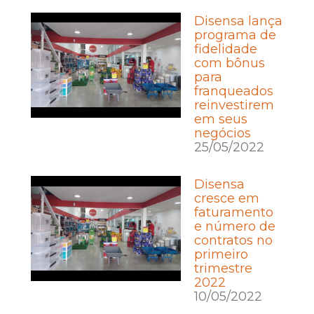
Disensa lança
programa de
fidelidade
com bônus
para
franqueados
reinvestirem
em seus
negócios
25/05/2022
Disensa
cresce em
faturamento
e número de
contratos no
primeiro
trimestre
2022
10/05/2022