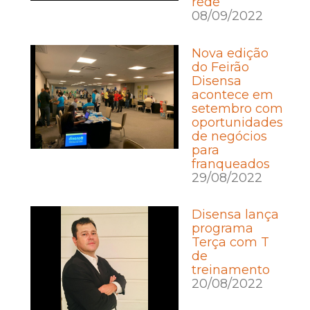
rede
08/09/2022
Nova edição
do Feirão
Disensa
acontece em
setembro com
oportunidades
de negócios
para
franqueados
29/08/2022
Disensa lança
programa
Terça com T
de
treinamento
20/08/2022