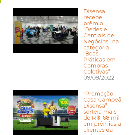
Disensa
recebe
prêmio
“Redes e
Centrais de
Negócios” na
categoria
“Boas
Práticas em
Compras
Coletivas”
09/09/2022
“Promoção
Casa Campeã
Disensa”
sorteia mais
de R＄ 68 mil
em prêmios a
clientes da