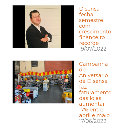
Disensa
fecha
semestre
com
crescimento
financeiro
recorde
19/07/2022
Campanha
de
Aniversário
da Disensa
faz
faturamento
das lojas
aumentar
17% entre
abril e maio
17/06/2022