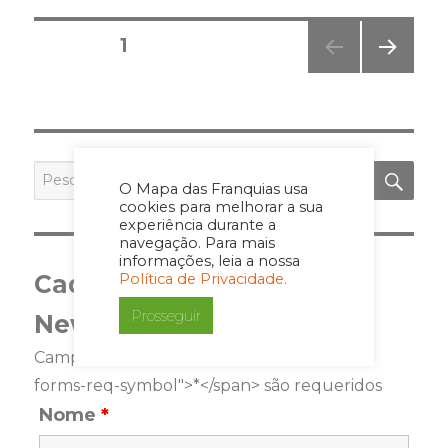
Posts
PÁGINA
1
pagination
PRÓ
XIMA
PÁGI
NA
PES
Pesquisar
O Mapa das Franquias usa
por:
cookies para melhorar a sua
experiência durante a
navegação. Para mais
informações, leia a nossa
Cadastre-se para a
Política de Privacidade.
Prosseguir
Newsletter
Campos marcados com <span class="ninja-
forms-req-symbol">*</span> são requeridos
Nome
*