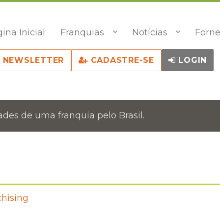
ina Inicial
Franquias
Notícias
Forne
NEWSLETTER
CADASTRE-SE
LOGIN
des de uma franquia pelo Brasil.
chising