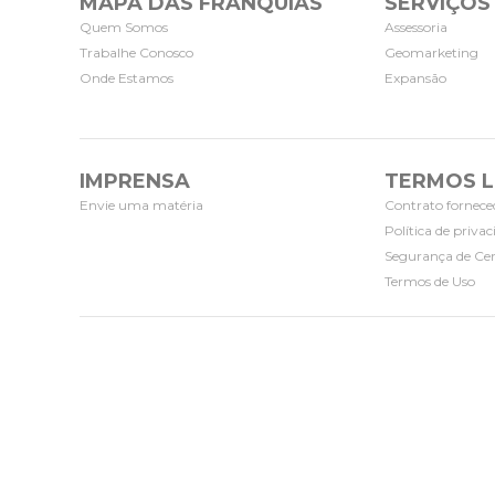
MAPA DAS FRANQUIAS
SERVIÇOS
Quem Somos
Assessoria
Trabalhe Conosco
Geomarketing
Onde Estamos
Expansão
IMPRENSA
TERMOS L
Envie uma matéria
Contrato fornece
Política de priva
Segurança de Cer
Termos de Uso