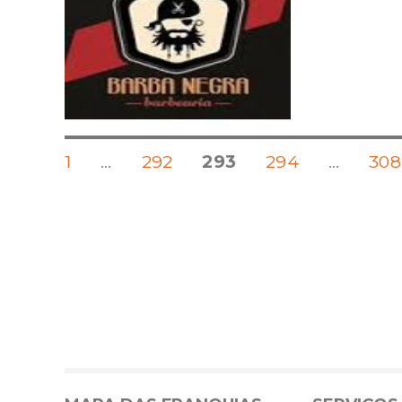
POSTS
PÁGINA
PÁGINA
PÁGINA
PÁGINA
PÁ
1
…
292
293
294
…
308
PAGINATION