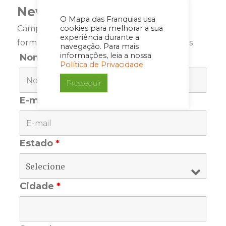
Newsletter
O Mapa das Franquias usa
Campos marcados com <span class="ninja-
cookies para melhorar a sua
experiência durante a
forms-req-symbol">*</span> são requeridos
navegação. Para mais
informações, leia a nossa
Nome
*
Política de Privacidade.
Prosseguir
E-mail
*
Estado
*
Cidade
*