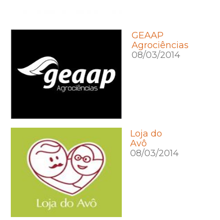
GEAAP
Agrociências
08/03/2014
Loja do
Avô
08/03/2014