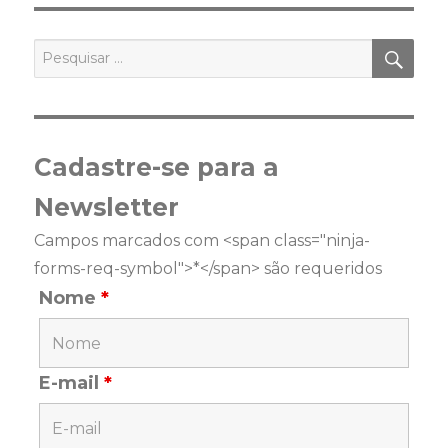
PES
Pesquisar
por:
Cadastre-se para a
Newsletter
Campos marcados com <span class="ninja-
forms-req-symbol">*</span> são requeridos
Nome
*
E-mail
*