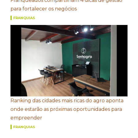
Franqueados compartilham 4 dicas de gestão
para fortalecer os negócios
FRANQUIAS
Ranking das cidades mais ricas do agro aponta
onde estarão as próximas oportunidades para
empreender
FRANQUIAS