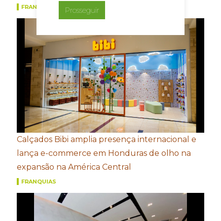
FRANQUIAS
Prosseguir
Calçados Bibi amplia presença internacional e
lança e-commerce em Honduras de olho na
expansão na América Central
FRANQUIAS