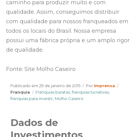
caminho para produzir muito e com
qualidade. Assim, conseguimos distribuir
com qualidade para nossos franqueados em
todos os locais do Brasil. Nossa empresa
possui uma fábrica própria e um amplo rigor
de qualidade.
Fonte: Site Molho Caseiro
Author
Categor
Publicado em
29 de janeiro de 2015
Por
Imprensa
Tags
Franquia
Franquias baratas
,
franquias lucrativas
,
franquias para investir
,
Molho Caseiro
Dados de
Investimentos