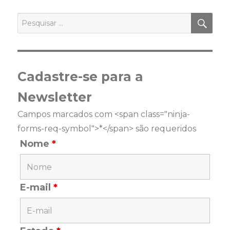
PES
Pesquisar
por:
Cadastre-se para a
Newsletter
Campos marcados com <span class="ninja-
forms-req-symbol">*</span> são requeridos
Nome
*
E-mail
*