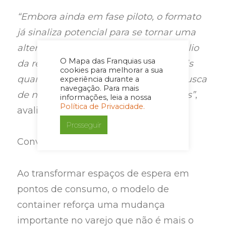
“Embora ainda em fase piloto, o formato
já sinaliza potencial para se tornar uma
alternativa relevante dentro do portfólio
O Mapa das Franquias usa
da rede, tanto para franqueados atuais
cookies para melhorar a sua
quanto para novos investidores em busca
experiência durante a
navegação. Para mais
de negócios mais flexíveis e acessíveis”
,
informações, leia a nossa
Política de Privacidade.
avalia o CEO.
Prosseguir
Conveniente, escalável e adaptável
Ao transformar espaços de espera em
pontos de consumo, o modelo de
container reforça uma mudança
importante no varejo que não é mais o