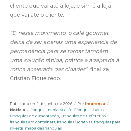
cliente que vai até a loja, e sim é a loja
que vai até o cliente.
“E, nesse movimento, o café gourmet
deixa de ser apenas uma experiência de
permanência para se tornar também
uma solução rápida, prática e adaptada à
rotina acelerada das cidades”
, finaliza
Cristian Figueiredo.
Author
Categorie
Publicado em
1 de junho de 2026
Por
Imprensa
Tags
Notícia
franquia mr black cafe
,
Franquias baratas
,
Franquias de alimentação
,
Franquias de Cafeterias
,
franquias em containers
,
franquias lucrativas
,
franquias para
investir
,
mapa das franquias