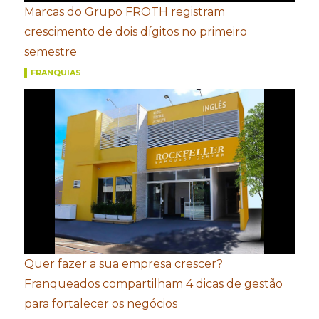
Marcas do Grupo FROTH registram
crescimento de dois dígitos no primeiro
semestre
FRANQUIAS
Quer fazer a sua empresa crescer?
Franqueados compartilham 4 dicas de gestão
para fortalecer os negócios