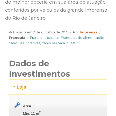
de melhor doceria em sua área de atuação
conferidos por veículos da grande Imprensa
do Rio de Janeiro.
Author
Categor
Publicado em
2 de outubro de 2019
Por
Imprensa
Tags
Franquia
Franquias baratas
,
Franquias de alimentação
,
franquias lucrativas
,
franquias para investir
Dados de
Investimentos
Loja
Área
2
Min: 11 m