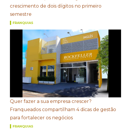
crescimento de dois dígitos no primeiro
semestre
FRANQUIAS
Quer fazer a sua empresa crescer?
Franqueados compartilham 4 dicas de gestão
para fortalecer os negócios
FRANQUIAS