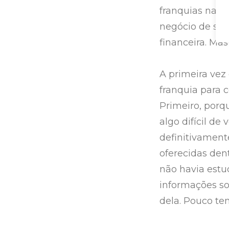
franquias nas
negócio de suce
financeira. Ma
A primeira vez
franquia para 
Primeiro, porq
algo difícil d
definitivamen
oferecidas den
não havia est
informações so
dela. Pouco t