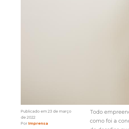
Publicado em
23 de março
Todo empreende
de 2022
como foi a conc
Author
Por
Imprensa