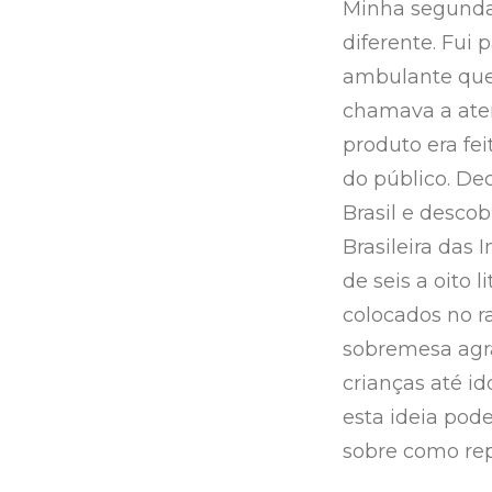
Minha segunda
diferente. Fui 
ambulante que 
chamava a aten
produto era fe
do público. De
Brasil e descob
Brasileira das 
de seis a oito 
colocados no r
sobremesa agra
crianças até id
esta ideia pod
sobre como repl