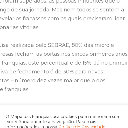
e foram superados, as pessoas influentes que o
ngo de sua jornada. Mas nem todos se sentem à
evelar os fracassos com os quais precisaram lidar
onar as vitórias.
isa realizada pelo SEBRAE, 80% das micro e
sas fecham as portas nos cincos primeiros anos
franquias, este percentual é de 15%. Já no primei
tiva de fechamento é de 30% para novos
os – número dez vezes maior que o dos
 franquias.
s para o melhor desempenho do franchising, de
que ele oferece um sistema estruturado, fundado
O Mapa das Franquias usa cookies para melhorar a sua
experiência durante a navegação. Para mais
 adquirida em anos de trabalho. Teoricamente, a
informações, leia a nossa
Política de Privacidade.