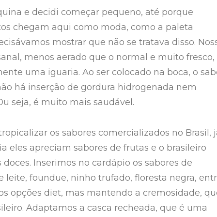
uina e decidi começar pequeno, até porque
tos chegam aqui como moda, como a paleta
ecisávamos mostrar que não se tratava disso. Nos
sanal, menos aerado que o normal e muito fresco,
lmente uma iguaria. Ao ser colocado na boca, o sab
, não há inserção de gordura hidrogenada nem
Ou seja, é muito mais saudável.
tropicalizar os sabores comercializados no Brasil, 
a eles apreciam sabores de frutas e o brasileiro
s doces. Inserimos no cardápio os sabores de
e leite, foundue, ninho trufado, floresta negra, ent
mos opções diet, mas mantendo a cremosidade, qu
sileiro. Adaptamos a casca recheada, que é uma