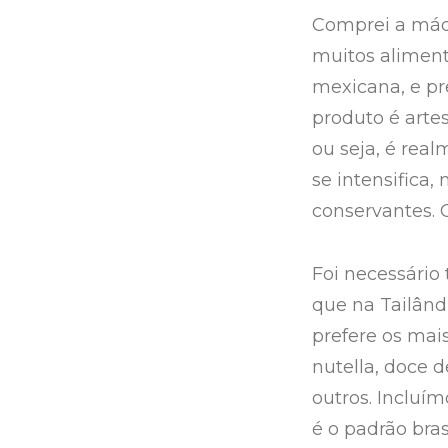
Comprei a máq
muitos alimen
mexicana, e pr
produto é arte
ou seja, é rea
se intensifica
conservantes. 
Foi necessário 
que na Tailândi
prefere os mai
nutella, doce d
outros. Incluí
é o padrão bra