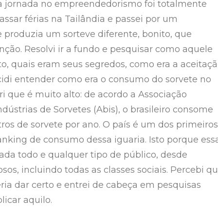
 jornada no empreendedorismo foi totalmente
passar férias na Tailândia e passei por um
produzia um sorteve diferente, bonito, que
ção. Resolvi ir a fundo e pesquisar como aquele
ito, quais eram seus segredos, como era a aceitaç
cidi entender como era o consumo do sorvete no
ri que é muito alto: de acordo a Associação
Indústrias de Sorvetes (Abis), o brasileiro consome
litros de sorvete por ano. O país é um dos primeiros
anking de consumo dessa iguaria. Isto porque ess
da todo e qualquer tipo de público, desde
osos, incluindo todas as classes sociais. Percebi q
eria dar certo e entrei de cabeça em pesquisas
icar aquilo.