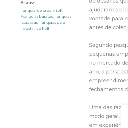
de desafios qu
Categories
Artigo
ajudaram ao lo
Tags
franquia ice cream roll
,
Franquias baratas
,
franquias
vontade para r
lucrativas
,
franquias para
antes de coleci
investir
,
Ice Roll
Segundo pesqu
pequenas empre
no mercado de 
ano, a perspec
empreendiment
fechamentos de
Uma das razõe
modo geral, é 
em experiência