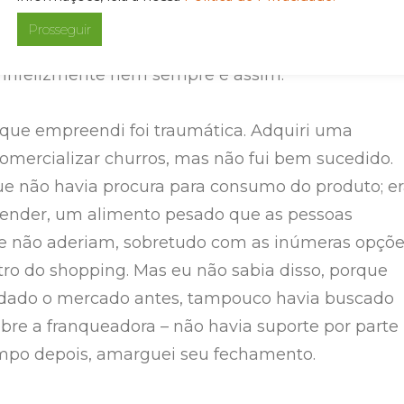
cem quando o empreendedor deseja expandir seu
Prosseguir
sso, uma vez que já existe solidez estrutural e
s infelizmente nem sempre é assim.
 que empreendi foi traumática. Adquiri uma
comercializar churros, mas não fui bem sucedido.
ue não havia procura para consumo do produto; e
e vender, um alimento pesado que as pessoas
te não aderiam, sobretudo com as inúmeras opçõ
tro do shopping. Mas eu não sabia disso, porque
udado o mercado antes, tampouco havia buscado
bre a franqueadora – não havia suporte por parte
empo depois, amarguei seu fechamento.