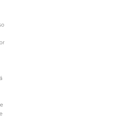
so
or
já
re
e