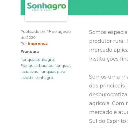
Publicado em
19 de agosto
Somos especial
de 2020
produtor rural.
Author
Por
Imprensa
mercado aplic
Categories
Franquia
instituições fin
Tags
franquia sonhagro
,
Franquias baratas
,
franquias
lucrativas
,
franquias para
Somos uma marc
investir
,
sonhagro
das principais 
desburocratizan
agrícola. Com 
mercado e atua
Sul do Espírito