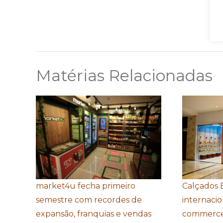
Matérias Relacionadas
market4u fecha primeiro
Calçados 
semestre com recordes de
internacio
expansão, franquias e vendas
commerce