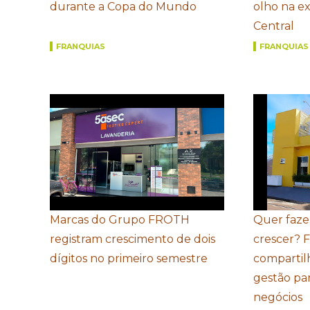
durante a Copa do Mundo
olho na e
Central
FRANQUIAS
FRANQUIAS
Marcas do Grupo FROTH
Quer faze
registram crescimento de dois
crescer? 
dígitos no primeiro semestre
compartil
gestão par
negócios