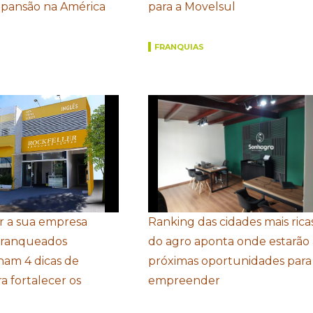
xpansão na América
para a Movelsul
FRANQUIAS
r a sua empresa
Ranking das cidades mais rica
Franqueados
do agro aponta onde estarão 
ham 4 dicas de
próximas oportunidades para
a fortalecer os
empreender