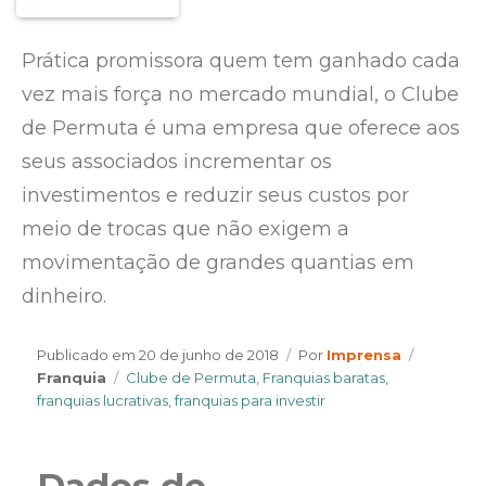
Prática promissora quem tem ganhado cada
vez mais força no mercado mundial, o Clube
de Permuta é uma empresa que oferece aos
seus associados incrementar os
investimentos e reduzir seus custos por
meio de trocas que não exigem a
movimentação de grandes quantias em
dinheiro.
Author
Categori
Publicado em
20 de junho de 2018
Por
Imprensa
Tags
Franquia
Clube de Permuta
,
Franquias baratas
,
franquias lucrativas
,
franquias para investir
Dados de