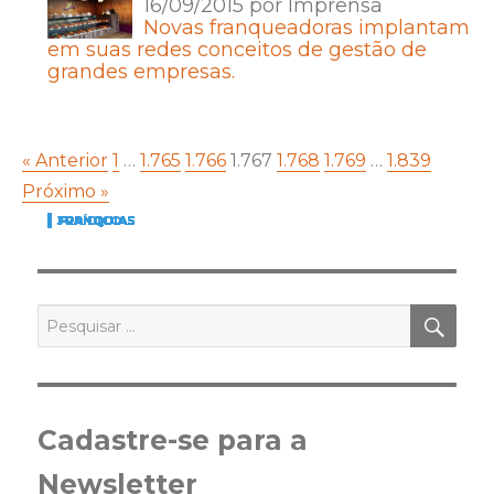
16/09/2015 por Imprensa
Novas franqueadoras implantam
em suas redes conceitos de gestão de
grandes empresas.
« Anterior
1
…
1.765
1.766
1.767
1.768
1.769
…
1.839
Próximo »
FRANQUIAS
FRANQUIAS
JURÍDICO
FRANQUIAS
FRANQUIAS
FRANQUIAS
JURÍDICO
FRANQUIAS
FRANQUIAS
FRANQUIAS
FRANQUIAS
FRANQUIAS
FRANQUIAS
FRANQUIAS
FRANQUIAS
PES
Pesquisar
por:
Cadastre-se para a
Newsletter