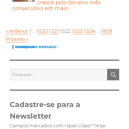
cresce pelo terceiro mês
consecutivo em maio
« Anterior
1
…
1.520
1.521
1.522
1.523
1.524
…
1.839
Próximo »
FRANQUIAS
FRANQUIAS
ECONOMIA E MERCADO
FRANQUIAS
FRANQUIAS
ECONOMIA E MERCADO
FRANQUIAS
FRANQUIAS
FRANQUIAS
ECONOMIA E MERCADO
FRANQUIAS
FRANQUIAS
ECONOMIA E MERCADO
ECONOMIA E MERCADO
ECONOMIA E MERCADO
PES
Pesquisar
por:
Cadastre-se para a
Newsletter
Campos marcados com <span class="ninja-