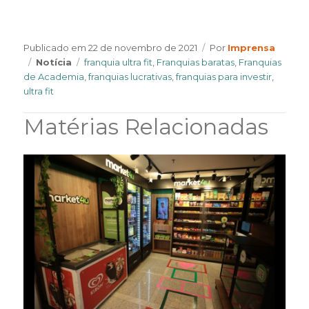
Author
Publicado em
22 de novembro de 2021
Por
Imprensa
Categories
Tags
Notícia
franquia ultra fit
,
Franquias baratas
,
Franquias
de Academia
,
franquias lucrativas
,
franquias para investir
,
ultra fit
Matérias Relacionadas