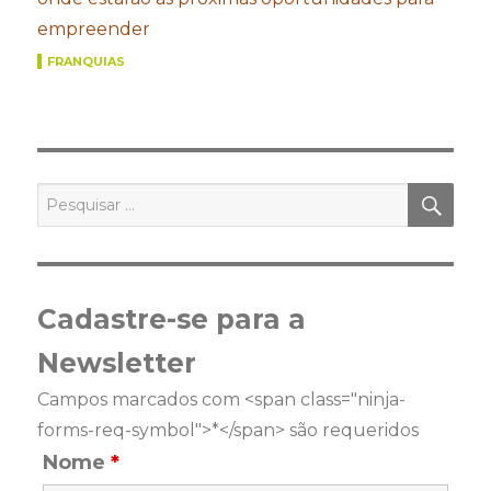
empreender
FRANQUIAS
PES
Pesquisar
por:
Cadastre-se para a
Newsletter
Campos marcados com <span class="ninja-
forms-req-symbol">*</span> são requeridos
Nome
*