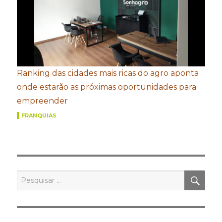
Ranking das cidades mais ricas do agro aponta
onde estarão as próximas oportunidades para
empreender
FRANQUIAS
PES
Pesquisar
por: