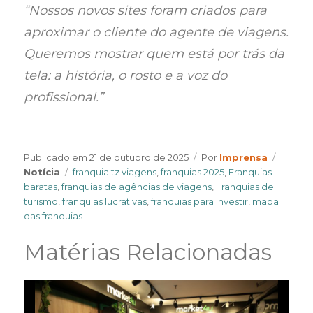
“Nossos novos sites foram criados para
aproximar o cliente do agente de viagens.
Queremos mostrar quem está por trás da
tela: a história, o rosto e a voz do
profissional.”
Author
Catego
Publicado em
21 de outubro de 2025
Por
Imprensa
Tags
Notícia
franquia tz viagens
,
franquias 2025
,
Franquias
baratas
,
franquias de agências de viagens
,
Franquias de
turismo
,
franquias lucrativas
,
franquias para investir
,
mapa
das franquias
Matérias Relacionadas