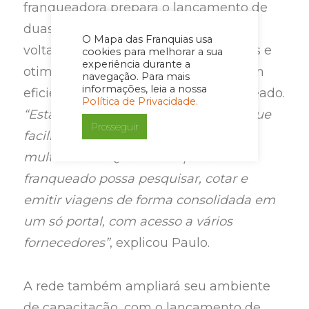
franqueadora prepara o lançamento de
duas novas plataformas tecnológicas,
O Mapa das Franquias usa
voltadas à integração de fornecedores e
cookies para melhorar a sua
experiência durante a
otimização de processos, com foco em
navegação. Para mais
informações, leia a nossa
eficiência e autonomia para o franqueado.
Política de Privacidade.
“Estamos investindo em tecnologia que
Prosseguir
facilite a operação das agências
multimarcas. Queremos que o
franqueado possa pesquisar, cotar e
emitir viagens de forma consolidada em
um só portal, com acesso a vários
fornecedores”
, explicou Paulo.
A rede também ampliará seu ambiente
de capacitação, com o lançamento de