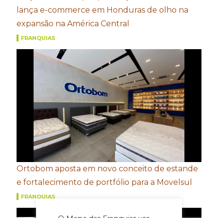
lança e-commerce em Honduras de olho na
expansão na América Central
FRANQUIAS
Ortobom aposta em novo conceito de estande
e fortalecimento de portfólio para a Movelsul
FRANQUIAS