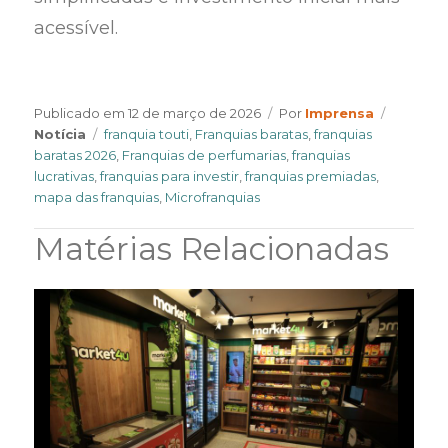
acessível.
Author
Categor
Publicado em
12 de março de 2026
Por
Imprensa
Tags
Notícia
franquia touti
,
Franquias baratas
,
franquias
baratas 2026
,
Franquias de perfumarias
,
franquias
lucrativas
,
franquias para investir
,
franquias premiadas
,
mapa das franquias
,
Microfranquias
Matérias Relacionadas