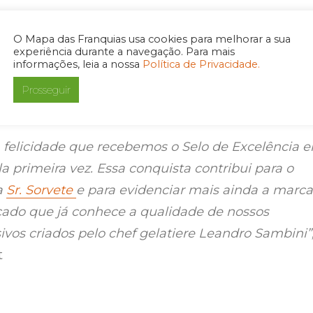
da pesquisa utilizada para a obtenção do Selo ser
o Grupo Oportunidade e servirão para melhorar
O Mapa das Franquias usa cookies para melhorar a sua
experiência durante a navegação. Para mais
processos com os franqueados, ajudando a apont
informações, leia a nossa
Política de Privacidade.
precisam ser aperfeiçoados em cada uma nas
Prosseguir
felicidade que recebemos o Selo de Excelência 
a primeira vez. Essa conquista contribui para o
a
Sr. Sorvete
e para evidenciar mais ainda a marca
ado que já conhece a qualidade de nossos
ivos criados pelo chef gelatiere Leandro Sambini”
t