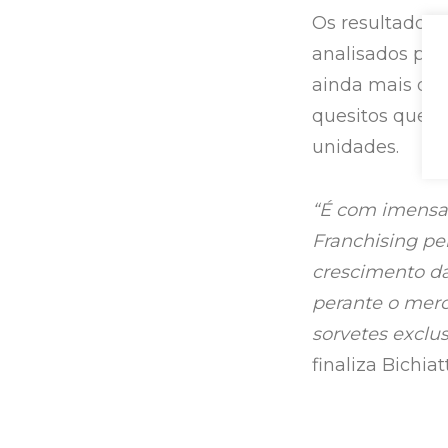
Os resultados 
analisados pel
ainda mais os 
quesitos que 
unidades.
“É com imensa 
Franchising pel
crescimento d
perante o merc
sorvetes exclus
finaliza Bichiat