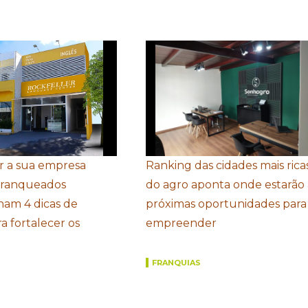
r a sua empresa
Ranking das cidades mais rica
Franqueados
do agro aponta onde estarão 
ham 4 dicas de
próximas oportunidades para
a fortalecer os
empreender
FRANQUIAS