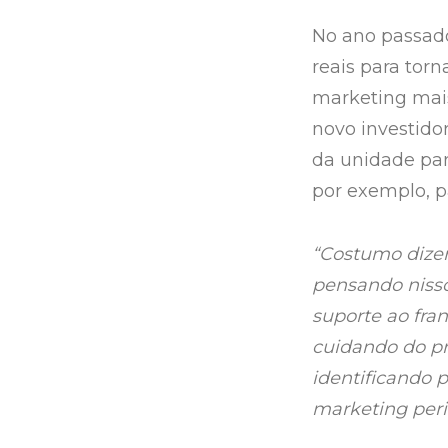
No ano passad
reais para tor
marketing mais
novo investido
da unidade par
por exemplo, p
“Costumo dizer
pensando niss
suporte ao fr
cuidando do pr
identificando
marketing peri