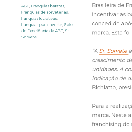
Brasileira de F
Tags
ABF
,
Franquias baratas
,
Franquias de sorveterias
,
incentivar as b
franquias lucrativas
,
concedido apó
franquias para investir
,
Selo
de Excelência da ABF
,
Sr.
marca. Esta foi
Sorvete
“A
Sr. Sorvete
é
crescimento d
unidades. A co
indicação de 
Bichiatto, pre
Para a realiza
marca. Neste 
franchising do