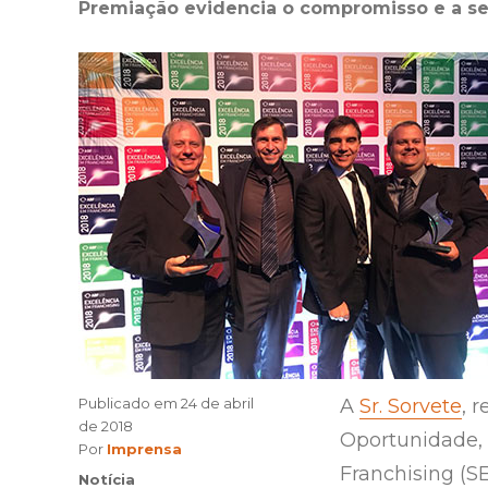
Premiação evidencia o compromisso e a s
Publicado em
24 de abril
A
Sr. Sorvete
, 
de 2018
Oportunidade, 
Author
Por
Imprensa
Franchising (S
Categories
Notícia