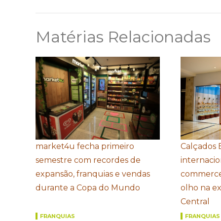
Matérias Relacionadas
market4u fecha primeiro
Calçados 
semestre com recordes de
internacio
expansão, franquias e vendas
commerce
durante a Copa do Mundo
olho na e
Central
FRANQUIAS
FRANQUIAS