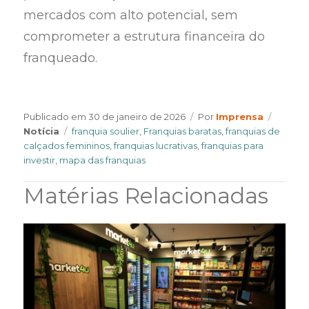
mercados com alto potencial, sem
comprometer a estrutura financeira do
franqueado.
Author
Catego
Publicado em
30 de janeiro de 2026
Por
Imprensa
Tags
Notícia
franquia soulier
,
Franquias baratas
,
franquias de
calçados femininos
,
franquias lucrativas
,
franquias para
investir
,
mapa das franquias
Matérias Relacionadas