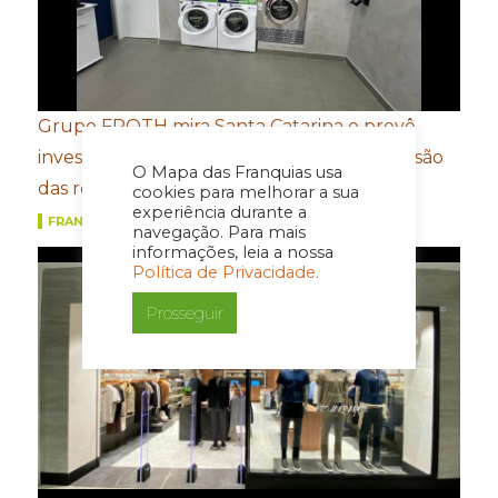
Grupo FROTH mira Santa Catarina e prevê
investimento de R$ 5,5 milhões com expansão
O Mapa das Franquias usa
das redes 5àsec e LavPop
cookies para melhorar a sua
experiência durante a
FRANQUIAS
navegação. Para mais
informações, leia a nossa
Política de Privacidade.
Prosseguir