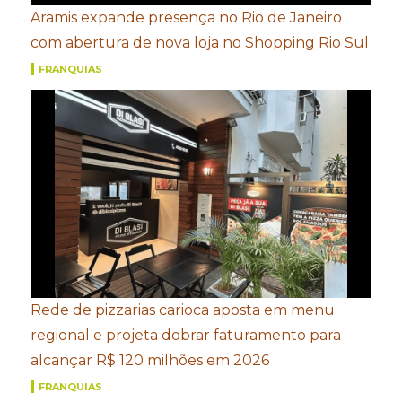
Aramis expande presença no Rio de Janeiro
com abertura de nova loja no Shopping Rio Sul
FRANQUIAS
Rede de pizzarias carioca aposta em menu
regional e projeta dobrar faturamento para
alcançar R$ 120 milhões em 2026
FRANQUIAS