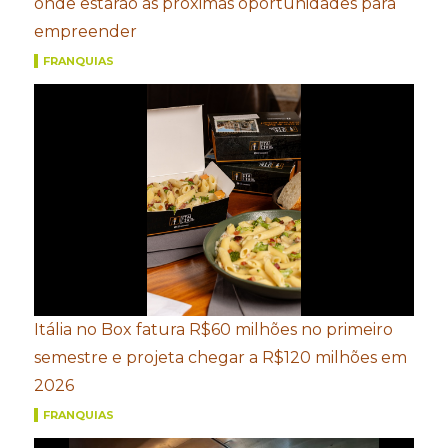
onde estarão as próximas oportunidades para
empreender
FRANQUIAS
Itália no Box fatura R$60 milhões no primeiro
semestre e projeta chegar a R$120 milhões em
2026
FRANQUIAS