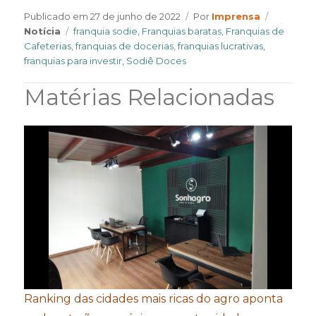
Author
Categori
Publicado em
27 de junho de 2022
Por
Imprensa
Tags
Notícia
franquia sodie
,
Franquias baratas
,
Franquias de
Cafeterias
,
franquias de docerias
,
franquias lucrativas
,
franquias para investir
,
Sodiê Doces
Matérias Relacionadas
Ranking das cidades mais ricas do agro aponta