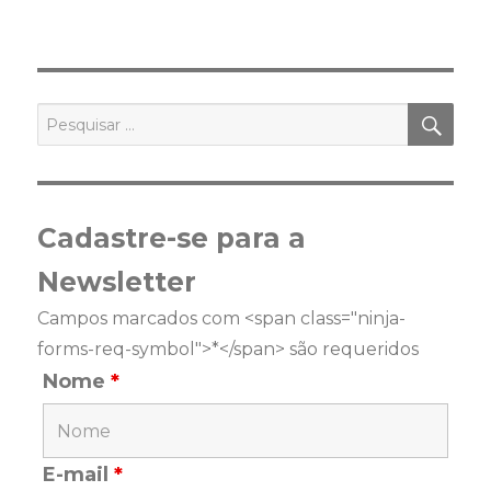
PES
Pesquisar
por:
Cadastre-se para a
Newsletter
Campos marcados com <span class="ninja-
forms-req-symbol">*</span> são requeridos
Nome
*
E-mail
*