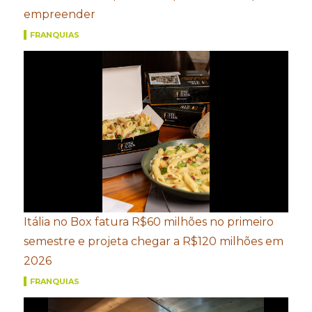
empreender
FRANQUIAS
Itália no Box fatura R$60 milhões no primeiro
semestre e projeta chegar a R$120 milhões em
2026
FRANQUIAS