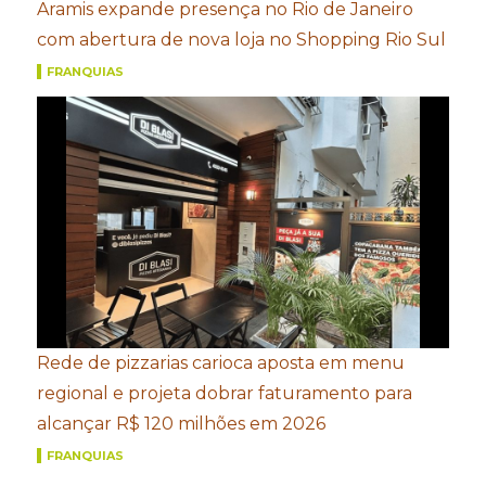
Aramis expande presença no Rio de Janeiro
com abertura de nova loja no Shopping Rio Sul
FRANQUIAS
Rede de pizzarias carioca aposta em menu
regional e projeta dobrar faturamento para
alcançar R$ 120 milhões em 2026
FRANQUIAS