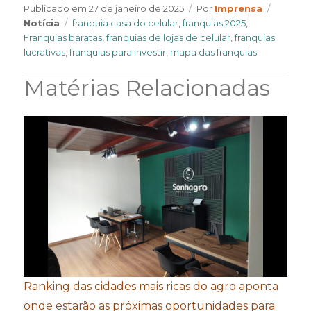
Author
Categor
Publicado em
27 de janeiro de 2025
Por
Imprensa
Tags
Notícia
franquia casa do celular
,
franquias 2025
,
Franquias baratas
,
franquias de lojas de celular
,
franquias
lucrativas
,
franquias para investir
,
mapa das franquias
Matérias Relacionadas
Ranking das cidades mais ricas do agro aponta
onde estarão as próximas oportunidades para