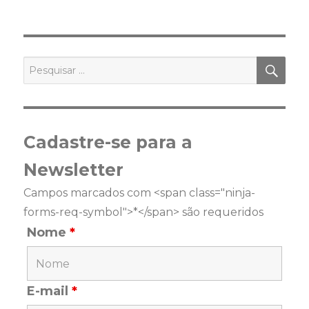
PES
Pesquisar
por:
Cadastre-se para a
Newsletter
Campos marcados com <span class="ninja-
forms-req-symbol">*</span> são requeridos
Nome
*
E-mail
*