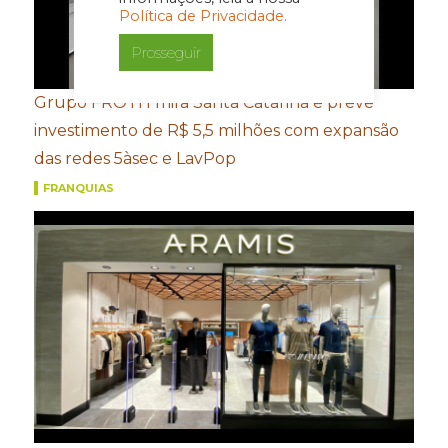
Política de Privacidade.
Prosseguir
Grupo FROTH mira Santa Catarina e prevê
investimento de R$ 5,5 milhões com expansão
das redes 5àsec e LavPop
FRANQUIAS