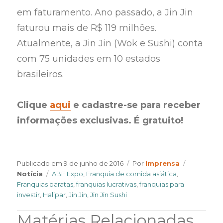
em faturamento. Ano passado, a Jin Jin
faturou mais de R$ 119 milhões.
Atualmente, a Jin Jin (Wok e Sushi) conta
com 75 unidades em 10 estados
brasileiros.
Clique
aqui
e cadastre-se para receber
informações exclusivas. É gratuito!
Author
Categorie
Publicado em
9 de junho de 2016
Por
Imprensa
Tags
Notícia
ABF Expo
,
Franquia de comida asiática
,
Franquias baratas
,
franquias lucrativas
,
franquias para
investir
,
Halipar
,
Jin Jin
,
Jin Jin Sushi
Matérias Relacionadas