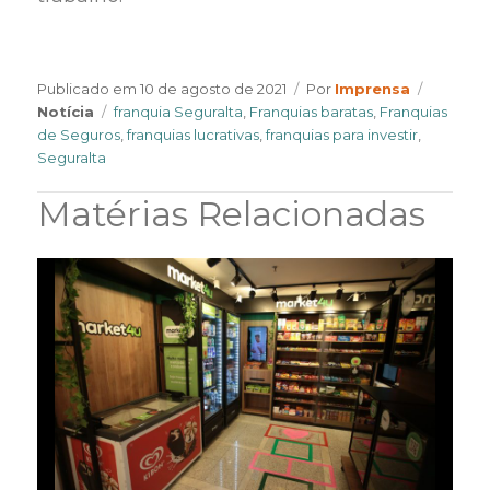
Author
Categor
Publicado em
10 de agosto de 2021
Por
Imprensa
Tags
Notícia
franquia Seguralta
,
Franquias baratas
,
Franquias
de Seguros
,
franquias lucrativas
,
franquias para investir
,
Seguralta
Matérias Relacionadas