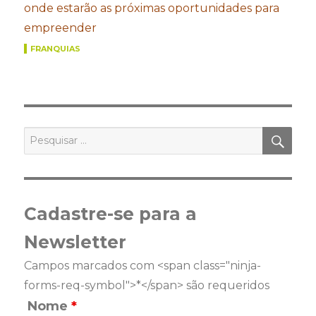
onde estarão as próximas oportunidades para
empreender
FRANQUIAS
PES
Pesquisar
por:
Cadastre-se para a
Newsletter
Campos marcados com <span class="ninja-
forms-req-symbol">*</span> são requeridos
Nome
*