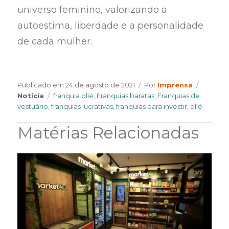
universo feminino, valorizando a
autoestima, liberdade e a personalidade
de cada mulher.
Author
Categor
Publicado em
24 de agosto de 2021
Por
Imprensa
Tags
Notícia
franquia plié
,
Franquias baratas
,
Franquias de
vestuário
,
franquias lucrativas
,
franquias para investir
,
plié
Matérias Relacionadas