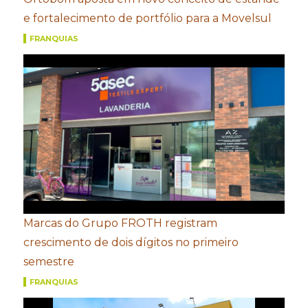
e fortalecimento de portfólio para a Movelsul
FRANQUIAS
Marcas do Grupo FROTH registram
crescimento de dois dígitos no primeiro
semestre
FRANQUIAS