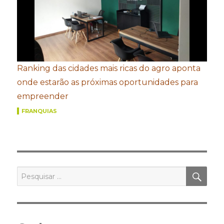
Ranking das cidades mais ricas do agro aponta
onde estarão as próximas oportunidades para
empreender
FRANQUIAS
PES
Pesquisar
por: