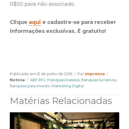
R$50 para não associado
Clique
aqui
e cadastre-se para receber
informações exclusivas. É gratuito!
Author
Categorie
Publicado em
12 de junho de 2016
Por
Imprensa
Tags
Notícia
ABF RIO
,
Franquias baratas
,
franquias lucrativas
,
franquias para investir
,
Marketing Digital
Matérias Relacionadas