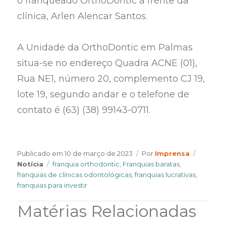
o franqueado OrthoDontic à frente da
clínica, Arlen Alencar Santos.
A Unidade da OrthoDontic em Palmas
situa-se no endereço Quadra ACNE (01),
Rua NE1, número 20, complemento CJ 19,
lote 19, segundo andar e o telefone de
contato é (63) (38) 99143-0711.
Author
Categor
Publicado em
10 de março de 2023
Por
Imprensa
Tags
Notícia
franquia orthodontic
,
Franquias baratas
,
franquias de clínicas odontológicas
,
franquias lucrativas
,
franquias para investir
Matérias Relacionadas