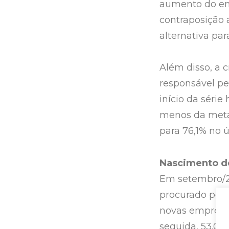
aumento do em
contraposição
alternativa pa
Além disso, a 
responsável pe
início da série
menos da meta
para 76,1% no 
Nascimento d
Em setembro/20
procurado por 
novas empresas
seguida, 53.026