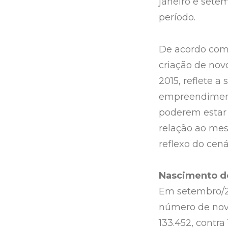
janeiro e sete
período.
De acordo com
criação de no
2015, reflete a
empreendimento
poderem estar 
relação ao mes
reflexo do cen
Nascimento de
Em setembro/20
número de nov
133.452, contr