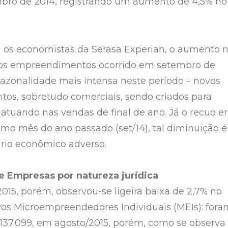
mbro de 2014, registrando um aumento de 4,5% no
 os economistas da Serasa Experian, o aumento 
vos empreendimentos ocorrido em setembro de
 sazonalidade mais intensa neste período – novos
s, sobretudo comerciais, sendo criados para
atuando nas vendas de final de ano. Já o recuo 
mo mês do ano passado (set/14), tal diminuição é
ário econômico adverso.
 Empresas por natureza jurídica
15, porém, observou-se ligeira baixa de 2,7% no
os Microempreendedores Individuais (MEIs): fora
a 137.099, em agosto/2015, porém, como se observa