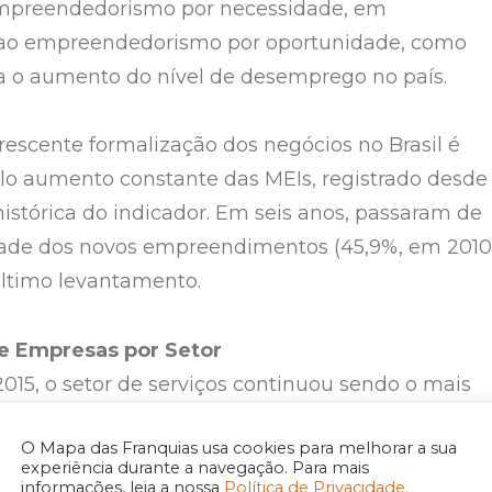
preendedorismo por necessidade, em
 ao empreendedorismo por oportunidade, como
ra o aumento do nível de desemprego no país.
crescente formalização dos negócios no Brasil é
lo aumento constante das MEIs, registrado desde
 histórica do indicador. Em seis anos, passaram de
de dos novos empreendimentos (45,9%, em 2010
último levantamento.
e Empresas por Setor
15, o setor de serviços continuou sendo o mais
quem quer empreender, com a abertura de 105.35
O Mapa das Franquias usa cookies para melhorar a sua
 no segmento, o equivalente a 60,8% do total. E
experiência durante a navegação. Para mais
 empresas comerciais (30,6% do total) e, no setor
informações, leia a nossa
Política de Privacidade.