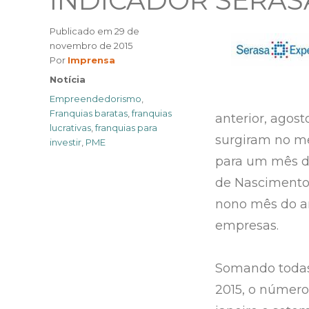
INDICADOR SERAS
Publicado em
29 de
novembro de 2015
Author
Por
Imprensa
Categories
Notícia
Tags
Empreendedorismo
,
Franquias baratas
,
franquias
anterior, agos
lucrativas
,
franquias para
surgiram no m
investir
,
PME
para um mês de
de Nascimento 
nono mês do an
empresas.
Somando todas
2015, o número 