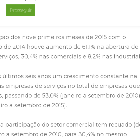
am abertas 14.476 empresas (8,3% do total) no nono
Prosseguir
ção dos nove primeiros meses de 2015 com o
 de 2014 houve aumento de 61,1% na abertura de
viços, 30,4% nas comerciais e 8,2% nas industriai
 últimos seis anos um crescimento constante na
as empresas de serviços no total de empresas que
, passando de 53,0% (janeiro a setembro de 2010
eiro a setembro de 2015).
, a participação do setor comercial tem recuado (d
iro a setembro de 2010, para 30,4% no mesmo