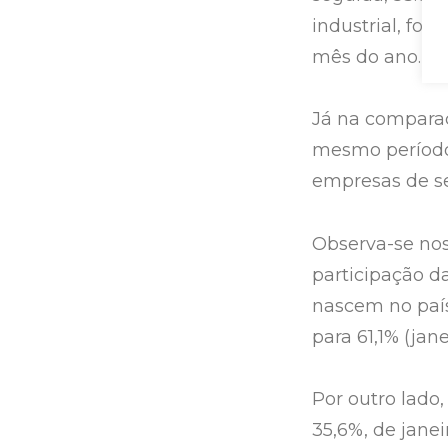
industrial, for
mês do ano.
Já na compara
mesmo período
empresas de ser
Observa-se nos
participação d
nascem no país
para 61,1% (jan
Por outro lado
35,6%, de jane