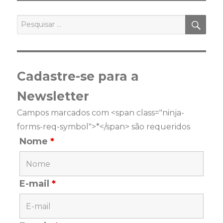
PES
Pesquisar
por:
Cadastre-se para a
Newsletter
Campos marcados com <span class="ninja-
forms-req-symbol">*</span> são requeridos
Nome
*
E-mail
*