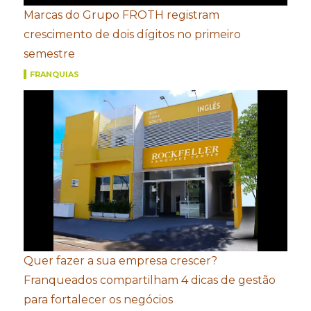
Marcas do Grupo FROTH registram
crescimento de dois dígitos no primeiro
semestre
FRANQUIAS
Quer fazer a sua empresa crescer?
Franqueados compartilham 4 dicas de gestão
para fortalecer os negócios