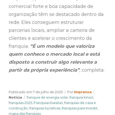
comercial forte e boa capacidade de
organização têm se destacado dentro da
rede. Eles conseguem estruturar
parcerias locais, ampliar a carteira de
clientes e acelerar o crescimento da
franquia.
“É um modelo que valoriza
quem conhece o mercado local e está
disposto a construir algo relevante a
partir da própria experiência”
, completa.
Author
Categories
Publicado em
7 de julho de 2025
Por
Imprensa
Tags
Notícia
franquia de energia solar
,
franquia kinsol
,
franquias 2025
,
Franquias baratas
,
franquias de casa e
construção
,
franquias lucrativas
,
franquias para investir
,
mapa das franquias