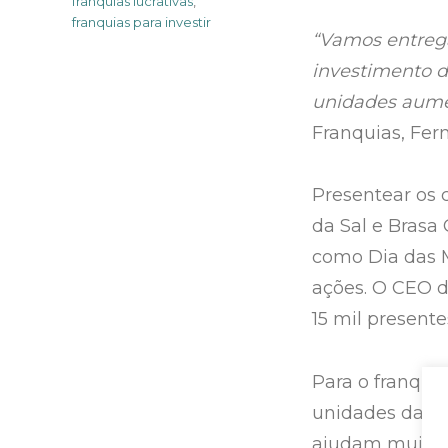
franquias lucrativas
,
franquias para investir
“Vamos entrega
investimento d
unidades aum
Franquias, Fer
Presentear os 
da Sal e Brasa 
como Dia das M
ações. O CEO d
15 mil presente
Para o franque
unidades da Sa
ajudam muito s