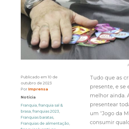
F
Publicado em
10 de
Tudo que as c
outubro de 2023
presente, e se 
Author
Por
Imprensa
melhor ainda. 
Categories
Notícia
presentear tod
Tags
Franquia
,
franquia sal &
brasa
,
franquias 2023
,
um “Jogo da M
Franquias baratas
,
consumir qualq
Franquias de alimentação
,