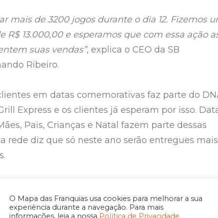
r mais de 3200 jogos durante o dia 12. Fizemos 
e R$ 13.000,00 e esperamos que com essa ação a
entem suas vendas”
, explica o CEO da SB
nando Ribeiro.
clientes em datas comemorativas faz parte do D
Grill Express e os clientes já esperam por isso. Dat
ães, Pais, Crianças e Natal fazem parte dessas
a rede diz que só neste ano serão entregues mais
s.
ado Marcelo Rossiter, de Recife, que possui quatr
O Mapa das Franquias usa cookies para melhorar a sua
l e Brasa Grill Express, as ações de marketing
experiência durante a navegação. Para mais
uas unidades, nas vendas e na fixação da marca.
informações, leia a nossa
Política de Privacidade.