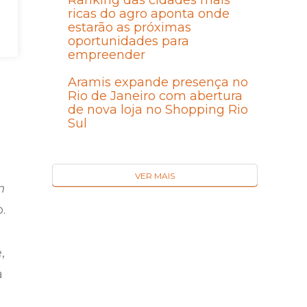
Ranking das cidades mais
ricas do agro aponta onde
s
estarão as próximas
oportunidades para
empreender
Aramis expande presença no
Rio de Janeiro com abertura
de nova loja no Shopping Rio
Sul
VER MAIS
m
.
,
a
e