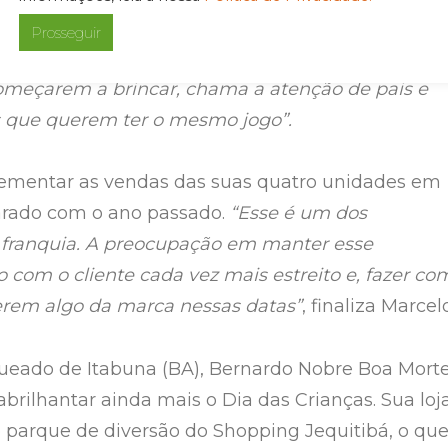
ferenciamos com essas ações. O fato das criança
Prosseguir
resentes e ali mesmo nas mesas da praça de
omeçarem a brincar, chama a atenção de pais e
s que querem ter o mesmo jogo”.
rementar as vendas das suas quatro unidades em
arado com o ano passado.
“Esse é um dos
a franquia. A preocupação em manter esse
 com o cliente cada vez mais estreito e, fazer co
erem algo da marca nessas datas”
, finaliza Marcelo
queado de Itabuna (BA), Bernardo Nobre Boa Morte
abrilhantar ainda mais o Dia das Crianças. Sua loj
o parque de diversão do Shopping Jequitibá, o qu