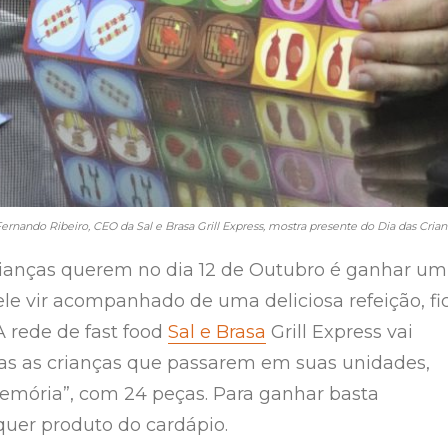
ernando Ribeiro, CEO da Sal e Brasa Grill Express, mostra presente do Dia das Crian
rianças querem no dia 12 de Outubro é ganhar um
ele vir acompanhado de uma deliciosa refeição, fi
A rede de fast food
Sal e Brasa
Grill Express vai
as as crianças que passarem em suas unidades,
emória”, com 24 peças. Para ganhar basta
uer produto do cardápio.