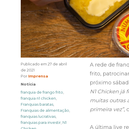
Publicado em
27 de abril
A rede de fran
de 2021
frito, patroci
Author
Por
Imprensa
próximo sábado
Categories
Notícia
N1 Chicken já 
Tags
franquia de frango frito
,
franquia n1 chicken
,
muitas outras 
Franquias baratas
,
primeira vez”
,
Franquias de alimentação
,
franquias lucrativas
,
franquias para investir
,
N1
A última live r
Chicken