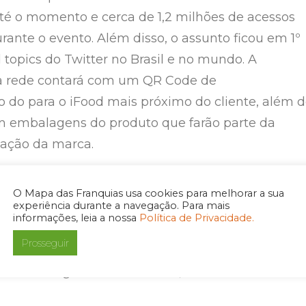
até o momento e cerca de 1,2 milhões de acessos
rante o evento. Além disso, o assunto ficou em 1º
 topics do Twitter no Brasil e no mundo. A
da rede contará com um QR Code de
 do para o iFood mais próximo do cliente, além 
om embalagens do produto que farão parte da
tação da marca.
stá investindo cerca de R$ 1 milhão de reais na
O Mapa das Franquias usa cookies para melhorar a sua
experiência durante a navegação. Para mais
tativa é de gerar grandes resultados nas vendas
informações, leia a nossa
Política de Privacidade.
 unidades.
“Assistir a live do Embaixador, no
Prosseguir
asa é muito bom, ainda mais tomando uma cervej
lhor frango frito do mundo”
, finaliza Salla.