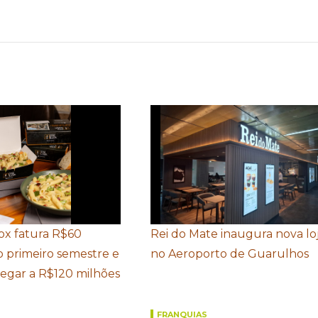
Box fatura R$60
Rei do Mate inaugura nova lo
o primeiro semestre e
no Aeroporto de Guarulhos
hegar a R$120 milhões
FRANQUIAS