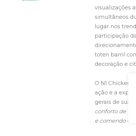
visualizações 
simultâneos du
lugar nos trend
participação 
direcionamento
toten barril c
decoração e ci
O N1 Chicken e
ação e a expec
gerais de suas
conforto de c
e comendo o me