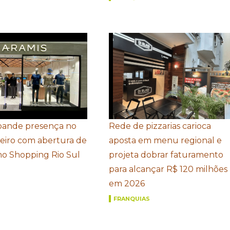
pande presença no
Rede de pizzarias carioca
neiro com abertura de
aposta em menu regional e
 no Shopping Rio Sul
projeta dobrar faturamento
para alcançar R$ 120 milhões
em 2026
FRANQUIAS