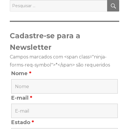
PES
Pesquisar
por:
Cadastre-se para a
Newsletter
Campos marcados com <span class="ninja-
forms-req-symbol">*</span> são requeridos
Nome
*
E-mail
*
Estado
*