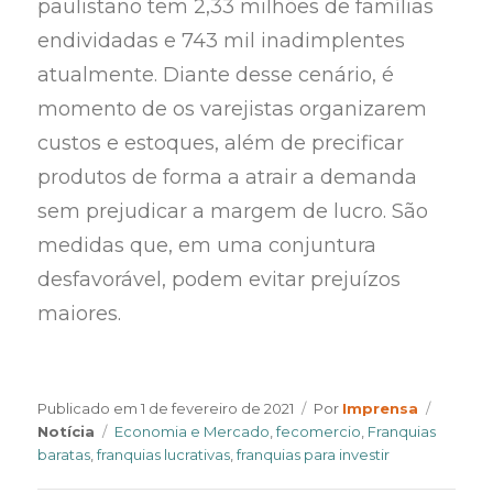
paulistano tem 2,33 milhões de famílias
endividadas e 743 mil inadimplentes
atualmente. Diante desse cenário, é
momento de os varejistas organizarem
custos e estoques, além de precificar
produtos de forma a atrair a demanda
sem prejudicar a margem de lucro. São
medidas que, em uma conjuntura
desfavorável, podem evitar prejuízos
maiores.
Author
Catego
Publicado em
1 de fevereiro de 2021
Por
Imprensa
Tags
Notícia
Economia e Mercado
,
fecomercio
,
Franquias
baratas
,
franquias lucrativas
,
franquias para investir