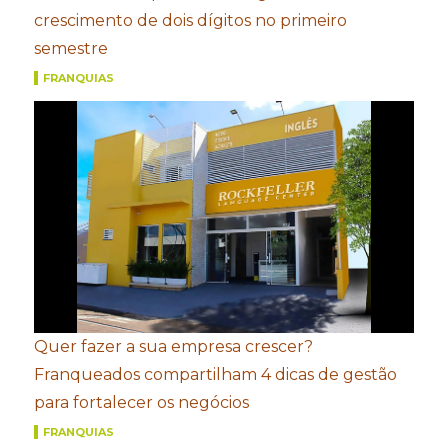
crescimento de dois dígitos no primeiro
semestre
FRANQUIAS
Quer fazer a sua empresa crescer?
Franqueados compartilham 4 dicas de gestão
para fortalecer os negócios
FRANQUIAS