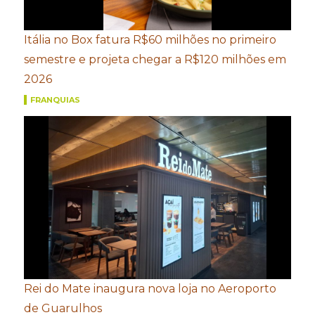
Itália no Box fatura R$60 milhões no primeiro
semestre e projeta chegar a R$120 milhões em
2026
FRANQUIAS
Rei do Mate inaugura nova loja no Aeroporto
de Guarulhos