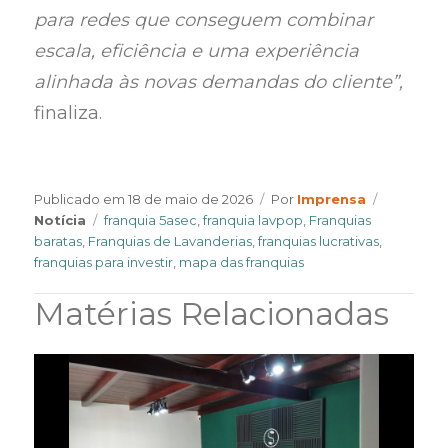
para redes que conseguem combinar
escala, eficiência e uma experiência
alinhada às novas demandas do cliente”,
finaliza.
Author
Categori
Publicado em
18 de maio de 2026
Por
Imprensa
Tags
Notícia
franquia 5asec
,
franquia lavpop
,
Franquias
baratas
,
Franquias de Lavanderias
,
franquias lucrativas
,
franquias para investir
,
mapa das franquias
Matérias Relacionadas