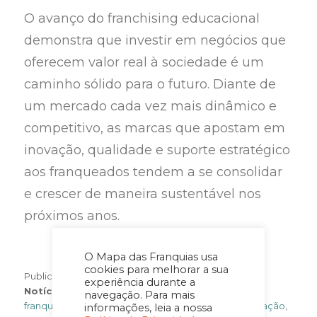
O avanço do franchising educacional
demonstra que investir em negócios que
oferecem valor real à sociedade é um
caminho sólido para o futuro. Diante de
um mercado cada vez mais dinâmico e
competitivo, as marcas que apostam em
inovação, qualidade e suporte estratégico
aos franqueados tendem a se consolidar
e crescer de maneira sustentável nos
próximos anos.
O Mapa das Franquias usa
cookies para melhorar a sua
Author
Categorie
Publicado em
25 de abril de 2025
Por
Imprensa
experiência durante a
Tags
Notícia
Expansão de franquias
,
franquia kumon
,
navegação. Para mais
franquias 2025
,
Franquias baratas
,
Franquias de educação
,
informações, leia a nossa