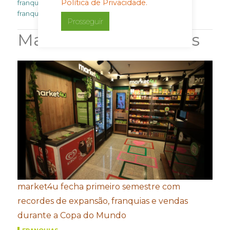
Política de Privacidade.
franquias lucrativas
,
franquias para investir
,
mapa das
franquias
Prosseguir
Matérias Relacionadas
market4u fecha primeiro semestre com
recordes de expansão, franquias e vendas
durante a Copa do Mundo