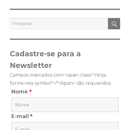
PES
Pesquisar
por:
Cadastre-se para a
Newsletter
Campos marcados com <span class="ninja-
forms-req-symbol">*</span> são requeridos
Nome
*
E-mail
*