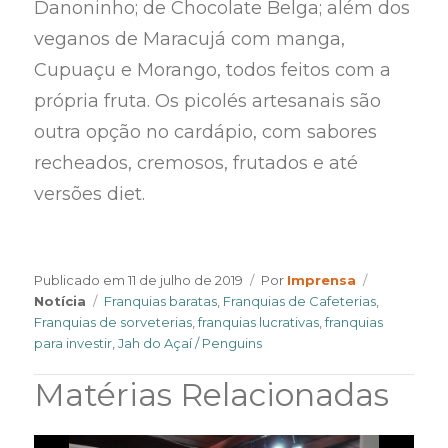
Danoninho; de Chocolate Belga; além dos
veganos de Maracujá com manga,
Cupuaçu e Morango, todos feitos com a
própria fruta. Os picolés artesanais são
outra opção no cardápio, com sabores
recheados, cremosos, frutados e até
versões diet.
Author
Categories
Publicado em
11 de julho de 2019
Por
Imprensa
Tags
Notícia
Franquias baratas
,
Franquias de Cafeterias
,
Franquias de sorveterias
,
franquias lucrativas
,
franquias
para investir
,
Jah do Açaí / Penguins
Matérias Relacionadas