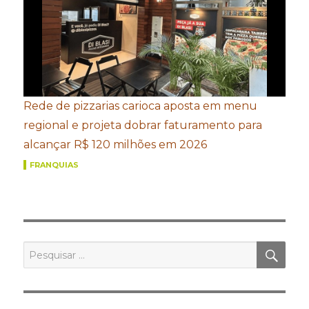
Rede de pizzarias carioca aposta em menu
regional e projeta dobrar faturamento para
alcançar R$ 120 milhões em 2026
FRANQUIAS
PES
Pesquisar
por: