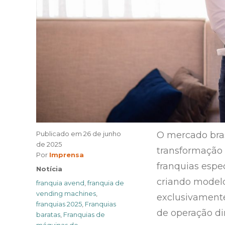
Publicado em
26 de junho
O mercado bras
de 2025
transformação 
Author
Por
Imprensa
franquias espe
Categories
Notícia
criando modelo
Tags
franquia avend
,
franquia de
vending machines
,
exclusivament
franquias 2025
,
Franquias
de operação di
baratas
,
Franquias de
máquinas de