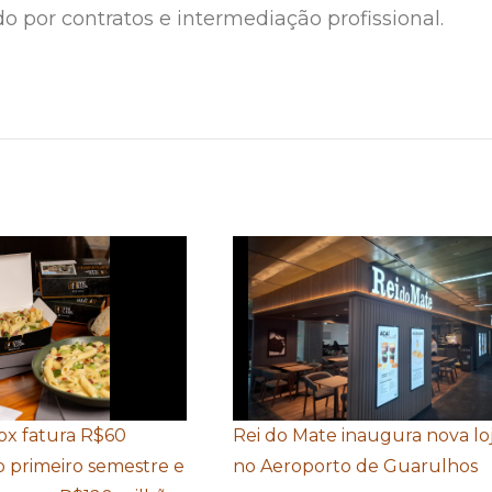
do por contratos e intermediação profissional.
Box fatura R$60
Rei do Mate inaugura nova lo
o primeiro semestre e
no Aeroporto de Guarulhos