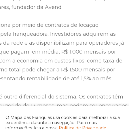
res, fundador da Avend.
ona por meio de contratos de locação
pela franqueadora. Investidores adquirem as
da rede e as disponibilizam para operadores já
 que pagam, em média, R$ 1.000 mensais por
Com a economia em custos fixos, como taxa de
orno total pode chegar a R$ 1.500 mensais por
sentando rentabilidade de até 1,5% ao mês.
 é outro diferencial do sistema. Os contratos têm
sugerido de 12 meses, mas podem ser encerrados
dor deseje assumir a operação diretamente ou
O Mapa das Franquias usa cookies para melhorar a sua
experiência durante a navegação. Para mais
portunidade estratégica para ativar sua própria
informações, leia a nossa
Política de Privacidade.