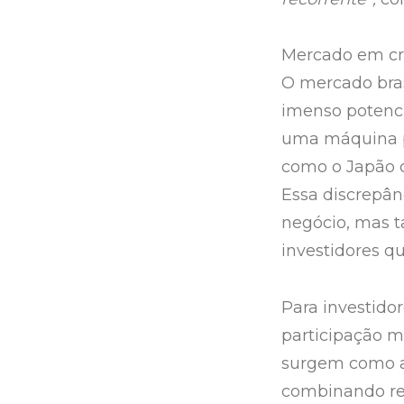
Mercado em c
O mercado bras
imenso potenci
uma máquina p
como o Japão 
Essa discrepâ
negócio, mas 
investidores q
Para investido
participação 
surgem como al
combinando ren