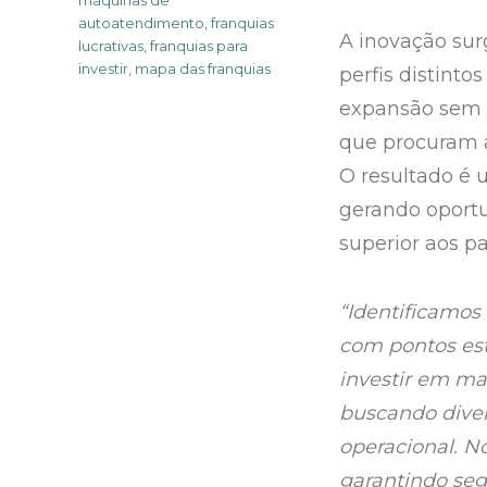
autoatendimento
,
franquias
A inovação su
lucrativas
,
franquias para
investir
,
mapa das franquias
perfis distint
expansão sem c
que procuram a
O resultado é 
gerando oportu
superior aos p
“Identificamos
com pontos est
investir em ma
buscando diver
operacional. N
garantindo seg