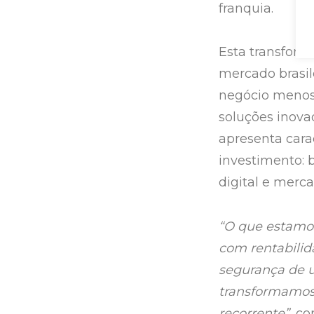
franquia.
Esta transform
mercado brasil
negócio menos
soluções inova
apresenta cara
investimento: 
digital e merc
“O que estamos
com rentabilid
segurança de u
transformamos 
recorrente”,
co