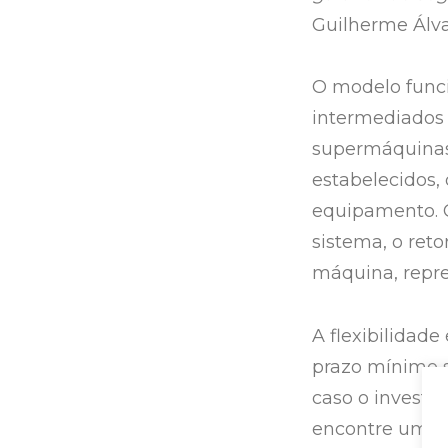
Guilherme Álva
O modelo funci
intermediados 
supermáquinas 
estabelecidos,
equipamento. 
sistema, o ret
máquina, repre
A flexibilidade
prazo mínimo 
caso o investi
encontre uma o