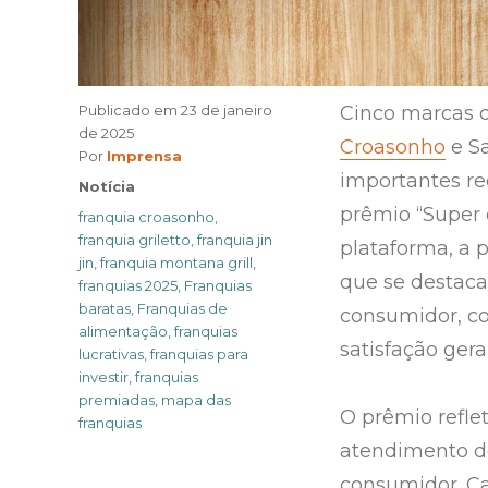
Publicado em
23 de janeiro
Cinco marcas d
de 2025
Croasonho
e Sa
Author
Por
Imprensa
importantes re
Categories
Notícia
prêmio “Super 
Tags
franquia croasonho
,
franquia griletto
,
franquia jin
plataforma, a p
jin
,
franquia montana grill
,
que se destaca
franquias 2025
,
Franquias
baratas
,
Franquias de
consumidor, c
alimentação
,
franquias
satisfação ger
lucrativas
,
franquias para
investir
,
franquias
premiadas
,
mapa das
O prêmio refle
franquias
atendimento de
consumidor. C