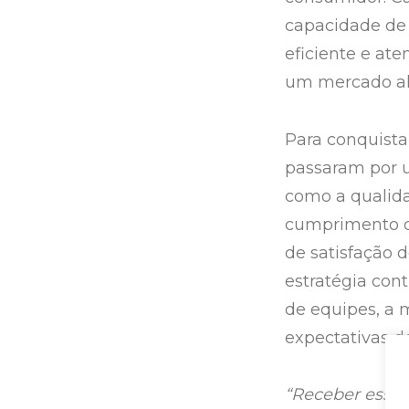
capacidade de a
eficiente e at
um mercado al
Para conquista
passaram por u
como a qualida
cumprimento do
de satisfação 
estratégia con
de equipes, a 
expectativas do
“Receber esse 