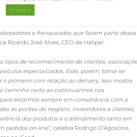
recer não apenas refeições de qualidade, mas
Prosseguir
emoráveis para os nossos clientes. Este
 é reflexo do trabalho coletivo de nossas marcas
laboradores e franqueados que fazem parte dessa
aca Ricardo José Alves, CEO da Halipar.
s tipos de reconhecimento de clientes, associaçõ
veículos especializados. Este, porém, torna-se
r o primeiro com relação ao delivery. Isso mostra
o caminho certo ao continuarmos nos
 para estarmos sempre em consonância com a
das as pontas do negócio, investidores e clientes,
celência dos produtos e o atendimento tanto em
 pedidos on-line”
, celebra Rodrigo D’Agostino,