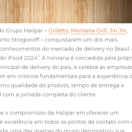
o Grupo Halipar –
Griletto
,
Montana Grill
,
Jin Jin
,
nto Strogonoff – conquistaram um dos mais
conhecimentos do mercado de delivery no Brasil: 
do iFood 2024”. A honraria é concedida pela própr
rincipal de delivery do país, e celebra as empresa
m em critérios fundamentais para a experiência 
omo qualidade do produto, tempo de entrega e
al com a jornada completa do cliente.
te o compromisso da Halipar em oferecer um
 excelência em todos os pontos de contato com 
ada uma das marcas do grupo demonstrou sua