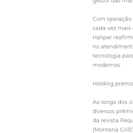
gestor das mar
Com operação 
cada vez mais 
Halipar reafir
no atendimento
tecnologia par
modernos.
Holding premi
Ao longo dos ú
diversos prêmi
da revista Pe
(Montana Grill