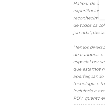
Halipar de ofe
experiências m
reconhecimento
de todos os co
jornada”
, dest
“Temos diverso
de franquias e 
especial por se
que estamos n
aperfeiçoando
tecnologia e to
incluindo a ex
PDV, quanto em