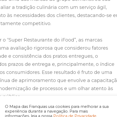
liar a tradição culinária com um serviço ágil,
ento às necessidades dos clientes, destacando-se 
tamente competitivo.
r o “Super Restaurante do iFood”, as marcas
ma avaliação rigorosa que considerou fatores
de e consistência dos pratos entregues, o
s prazos de entrega e, principalmente, o índice
dos consumidores. Esse resultado é fruto de uma
tínua de aprimoramento que envolve a capacitaç
modernização de processos e um olhar atento às
 público.
O Mapa das Franquias usa cookies para melhorar a sua
experiência durante a navegação. Para mais
prêmio é um marco que reforça a missão da
informações, leia a nossa
Política de Privacidade.