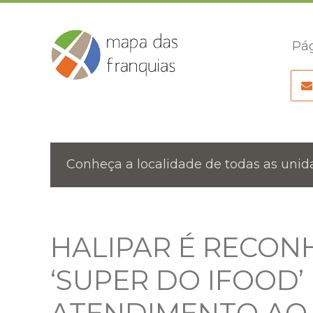
Pág
Conheça a localidade de todas as unida
HALIPAR É RECON
‘SUPER DO IFOOD’