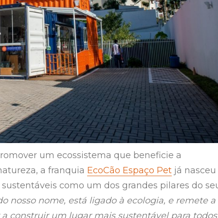
promover um ecossistema que beneficie a
natureza, a franquia
EcoCão Espaço Pet
já nasceu
s sustentáveis como um dos grandes pilares do se
do nosso nome, está ligado à ecologia, e remete a
 a construir um lugar mais sustentável para todos