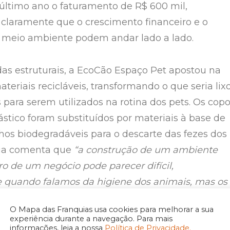
último ano o faturamento de R$ 600 mil,
laramente que o crescimento financeiro e o
 meio ambiente podem andar lado a lado.
s estruturais, a EcoCão Espaço Pet apostou na
ateriais recicláveis, transformando o que seria lix
para serem utilizados na rotina dos pets. Os cop
ástico foram substituídos por materiais à base de
hos biodegradáveis para o descarte das fezes dos
cia comenta que
“a construção de um ambiente
ro de um negócio pode parecer difícil,
 quando falamos da higiene dos animais, mas os
o meio ambiente podem começar a partir de açõ
O Mapa das Franquias usa cookies para melhorar a sua
experiência durante a navegação. Para mais
informações, leia a nossa
Política de Privacidade.