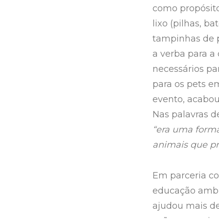
como propósito
lixo (pilhas, ba
tampinhas de pl
a verba para a
necessários pa
para os pets e
evento, acabo
Nas palavras de
“era uma forma
animais que pr
Em parceria c
educação ambie
ajudou mais de