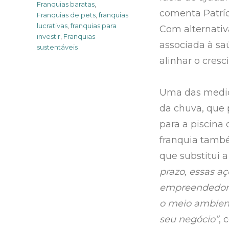
Franquias baratas
,
comenta Patríc
Franquias de pets
,
franquias
lucrativas
,
franquias para
Com alternati
investir
,
Franquias
associada à sa
sustentáveis
alinhar o cres
Uma das medid
da chuva, que 
para a piscina 
franquia tamb
que substitui a
prazo, essas a
empreendedor, 
o meio ambient
seu negócio”
, 