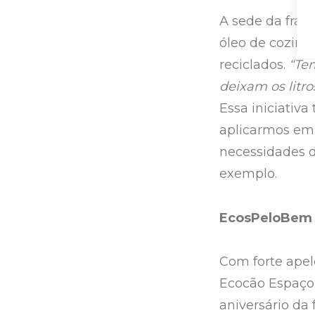
A sede da franq
óleo de cozinh
reciclados.
“Te
deixam os litro
Essa iniciativ
aplicarmos em 
necessidades d
exemplo.
EcosPeloBem
Com forte apelo
Ecocão Espaço
aniversário da