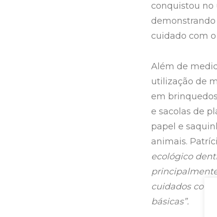
conquistou no 
demonstrando c
cuidado com o
Além de medida
utilização de m
em brinquedos 
e sacolas de pl
papel e saquin
animais. Patrí
ecológico dent
principalmente
cuidados com 
básicas”.