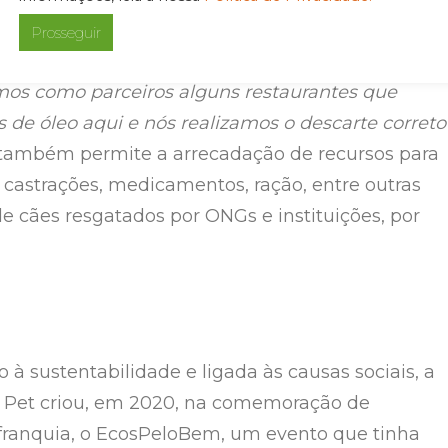
uia, por sua vez, concentra o ponto de coleta de
Prosseguir
a usado e de outros resíduos que possam ser
mos como parceiros alguns restaurantes que
s de óleo aqui e nós realizamos o descarte correto
a também permite a arrecadação de recursos para
castrações, medicamentos, ração, entre outras
e cães resgatados por ONGs e instituições, por
 à sustentabilidade e ligada às causas sociais, a
 Pet criou, em 2020, na comemoração de
 franquia, o EcosPeloBem, um evento que tinha