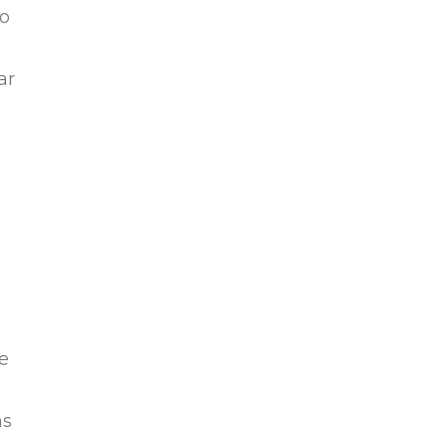
mo
ar
e
as