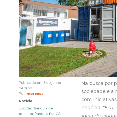
Publicado em
6 de junho
Na busca por 
de 2022
sociedade e a 
Author
Por
Imprensa
com iniciativa
Categories
Notícia
negócio.
“Eco, 
Tags
EcoCão
,
franquia de
petshop
,
franquia EcoCão
,
ideia de ajudar