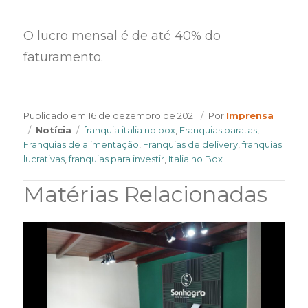
O lucro mensal é de até 40% do
faturamento.
Author
Publicado em
16 de dezembro de 2021
Por
Imprensa
Categories
Tags
Notícia
franquia italia no box
,
Franquias baratas
,
Franquias de alimentação
,
Franquias de delivery
,
franquias
lucrativas
,
franquias para investir
,
Italia no Box
Matérias Relacionadas