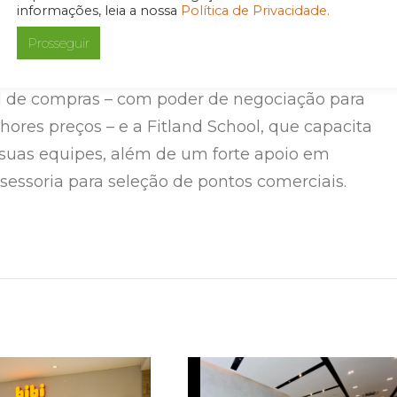
informações, leia a nossa
Política de Privacidade.
ue a expansão para a Bahia reforça a robustez d
Prosseguir
quia da Fitland: suporte completo aos parceiros,
l de compras – com poder de negociação para
hores preços – e a Fitland School, que capacita
suas equipes, além de um forte apoio em
sessoria para seleção de pontos comerciais.