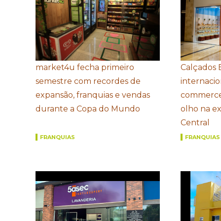
market4u fecha primeiro
Calçados 
semestre com recordes de
internacio
expansão, franquias e vendas
commerce
durante a Copa do Mundo
olho na e
Central
FRANQUIAS
FRANQUIAS