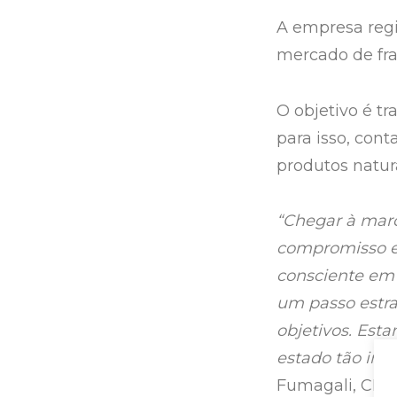
A empresa reg
mercado de fra
O objetivo é tr
para isso, con
produtos natur
“Chegar à marc
compromisso e
consciente em 
um passo estra
objetivos. Est
estado tão imp
Fumagali, CEO