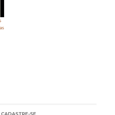
s
as
CADASTRE-SE