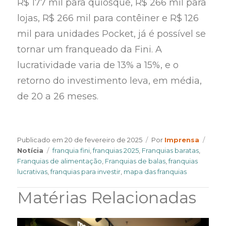
R$ 177 mil para quiosque, R$ 266 mil para
lojas, R$ 266 mil para contêiner e R$ 126
mil para unidades Pocket, já é possível se
tornar um franqueado da Fini. A
lucratividade varia de 13% a 15%, e o
retorno do investimento leva, em média,
de 20 a 26 meses.
Author
Cate
Publicado em
20 de fevereiro de 2025
Por
Imprensa
Tags
Notícia
franquia fini
,
franquias 2025
,
Franquias baratas
,
Franquias de alimentação
,
Franquias de balas
,
franquias
lucrativas
,
franquias para investir
,
mapa das franquias
Matérias Relacionadas