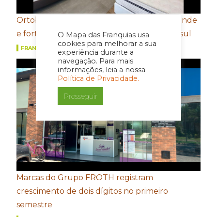
Ortobom aposta em novo conceito de estande
e fortalecimento de portfólio para a Movelsul
O Mapa das Franquias usa
cookies para melhorar a sua
FRANQUIAS
experiência durante a
navegação. Para mais
informações, leia a nossa
Política de Privacidade.
Prosseguir
Marcas do Grupo FROTH registram
crescimento de dois dígitos no primeiro
semestre