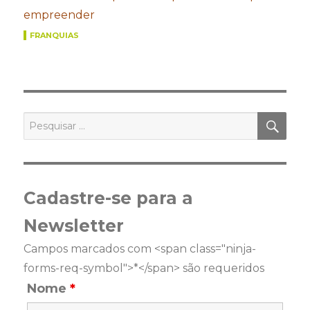
empreender
FRANQUIAS
PES
Pesquisar
por:
Cadastre-se para a
Newsletter
Campos marcados com <span class="ninja-
forms-req-symbol">*</span> são requeridos
Nome
*