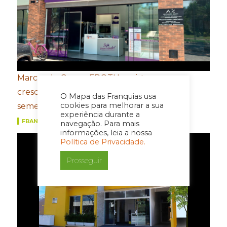
Marcas do Grupo FROTH registram
crescimento de dois dígitos no primeiro
O Mapa das Franquias usa
cookies para melhorar a sua
semestre
experiência durante a
FRANQUIAS
navegação. Para mais
informações, leia a nossa
Política de Privacidade.
Prosseguir