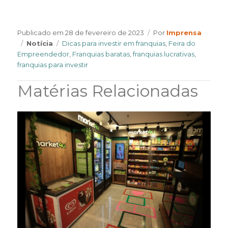
Author
Publicado em
28 de fevereiro de 2023
Por
Imprensa
Categories
Tags
Notícia
Dicas para investir em franquias
,
Feira do
Empreendedor
,
Franquias baratas
,
franquias lucrativas
,
franquias para investir
Matérias Relacionadas