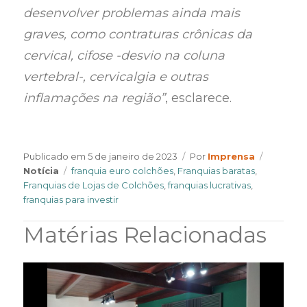
desenvolver problemas ainda mais
graves, como contraturas crônicas da
cervical, cifose -desvio na coluna
vertebral-, cervicalgia e outras
inflamações na região”
, esclarece.
Author
Categori
Publicado em
5 de janeiro de 2023
Por
Imprensa
Tags
Notícia
franquia euro colchões
,
Franquias baratas
,
Franquias de Lojas de Colchões
,
franquias lucrativas
,
franquias para investir
Matérias Relacionadas