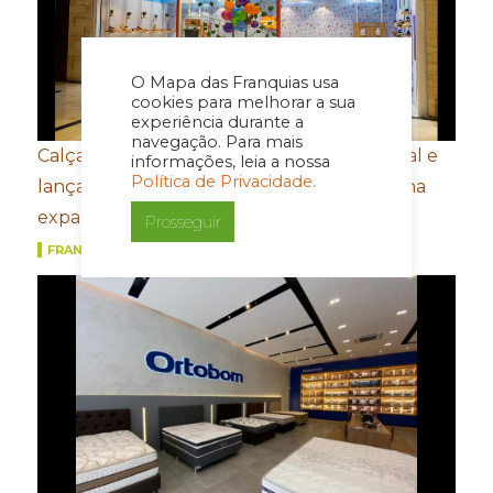
O Mapa das Franquias usa
cookies para melhorar a sua
experiência durante a
navegação. Para mais
Calçados Bibi amplia presença internacional e
informações, leia a nossa
Política de Privacidade.
lança e-commerce em Honduras de olho na
expansão na América Central
Prosseguir
FRANQUIAS