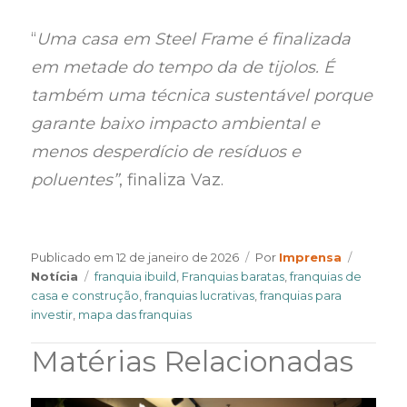
“
Uma casa em Steel Frame é finalizada
em metade do tempo da de tijolos. É
também uma técnica sustentável porque
garante baixo impacto ambiental e
menos desperdício de resíduos e
poluentes”
, finaliza Vaz.
Author
Categor
Publicado em
12 de janeiro de 2026
Por
Imprensa
Tags
Notícia
franquia ibuild
,
Franquias baratas
,
franquias de
casa e construção
,
franquias lucrativas
,
franquias para
investir
,
mapa das franquias
Matérias Relacionadas