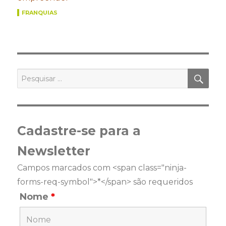
FRANQUIAS
PES
Pesquisar
por:
Cadastre-se para a
Newsletter
Campos marcados com <span class="ninja-
forms-req-symbol">*</span> são requeridos
Nome
*