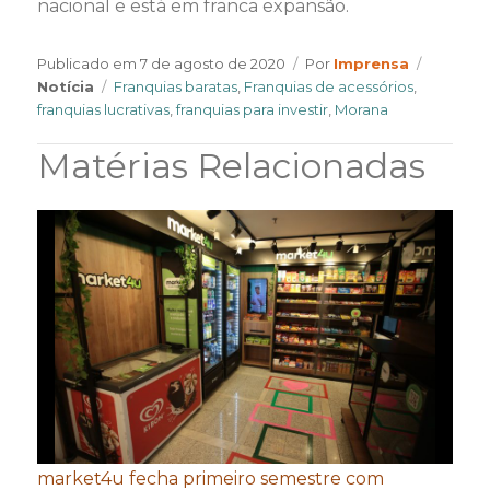
nacional e está em franca expansão.
Author
Categor
Publicado em
7 de agosto de 2020
Por
Imprensa
Tags
Notícia
Franquias baratas
,
Franquias de acessórios
,
franquias lucrativas
,
franquias para investir
,
Morana
Matérias Relacionadas
market4u fecha primeiro semestre com