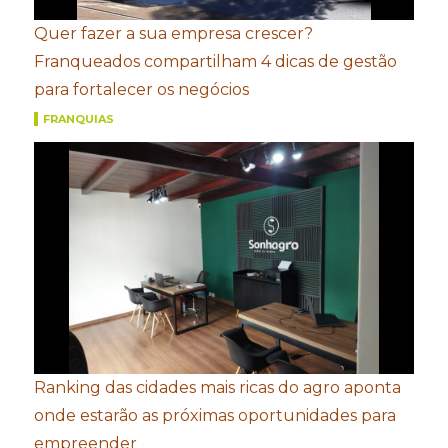
Quer fazer a sua empresa crescer?
Franqueados compartilham 4 dicas de gestão
para fortalecer os negócios
FRANQUIAS
Ranking das cidades mais ricas do agro aponta
onde estarão as próximas oportunidades para
empreender