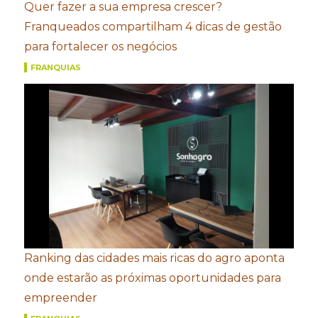
Quer fazer a sua empresa crescer?
Franqueados compartilham 4 dicas de gestão
para fortalecer os negócios
FRANQUIAS
Ranking das cidades mais ricas do agro aponta
onde estarão as próximas oportunidades para
empreender