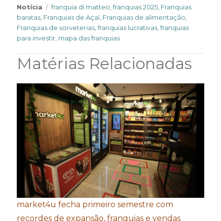
Tags
Notícia
franquia di matteo
,
franquias 2025
,
Franquias
baratas
,
Franquias de Açaí
,
Franquias de alimentação
,
Franquias de sorveterias
,
franquias lucrativas
,
franquias
para investir
,
mapa das franquias
Matérias Relacionadas
market4u fecha primeiro semestre com
recordes de expansão, franquias e vendas