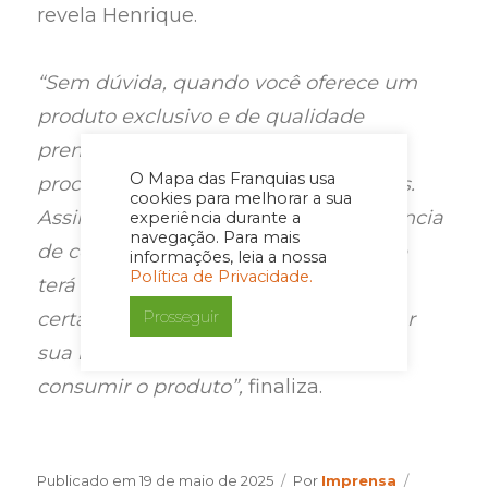
revela Henrique.
“Sem dúvida, quando você oferece um
produto exclusivo e de qualidade
premium aos seus clientes, seus
O Mapa das Franquias usa
processos deverão estar padronizados.
cookies para melhorar a sua
Assim, você poderá garantir a recorrência
experiência durante a
navegação. Para mais
de compra desse cliente, pois sempre
informações, leia a nossa
Política de Privacidade.
terá a melhor experiência, e isso
Prosseguir
certamente irá influenciá-lo a procurar
sua marca sempre que pensar em
consumir o produto”,
finaliza.
Author
Categorie
Publicado em
19 de maio de 2025
Por
Imprensa