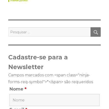
FRANQUIAS
PES
Pesquisar
por:
Cadastre-se para a
Newsletter
Campos marcados com <span class="ninja-
forms-req-symbol">*</span> são requeridos
Nome
*