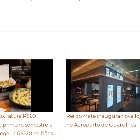
Box fatura R$60
Rei do Mate inaugura nova lo
o primeiro semestre e
no Aeroporto de Guarulhos
hegar a R$120 milhões