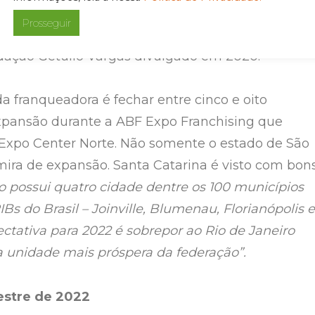
ranqueadora da marca nascida em Niterói, quinta
Prosseguir
s com a maior concentração de renda, conforme 
dação Getúlio Vargas divulgado em 2020.
a franqueadora é fechar entre cinco e oito
xpansão durante a ABF Expo Franchising que
Expo Center Norte. Não somente o estado de São
mira de expansão. Santa Catarina é visto com bon
 possui quatro cidade dentre os 100 municípios
s do Brasil – Joinville, Blumenau, Florianópolis e
xpectativa para 2022 é sobrepor ao Rio de Janeiro
a unidade mais próspera da federação”.
estre de 2022