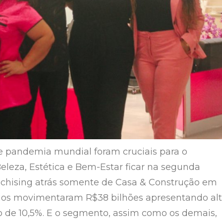
e pandemia mundial foram cruciais para o
leza, Estética e Bem-Estar ficar na segunda
nchising atrás somente de Casa & Construção em
cios movimentaram R$38 bilhões apresentando al
 de 10,5%. E o segmento, assim como os demais,