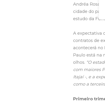
Andréa Rosa, f
cidade do paí
estudo da Fun
A expectativa d
contratos de e
acontecerá no 
Paulo está na 
olhos.
“O estado
com maiores PIB
Itajaí -, e a e
como a terceir
Primeiro trim