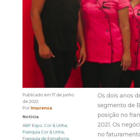
Publicado em
17 de junho
Os dois anos d
de 2022
segmento de Be
Author
Por
Imprensa
posição no fra
Categories
Notícia
2021. Os negó
Tags
ABF Expo
,
Cor & Unha
,
Franquia Cor & Unha
,
no faturamento
Franquia de Esmalteria
,