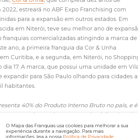
ense,
Cor & Unha
, que completa dez anos de
m 2022, estreará no ABF Expo Franchising com
inidas para a expansão em outros estados. Em
ascida em Niterói, teve seu melhor ano de expans
to franquias comercializadas atingindo a marca de
ste ano, a primeira franquia da Cor & Unha
 em Curitiba, e a segunda, em Niterói, no Shoppin
no dia 17. A marca, que possui uma unidade em Vil
e expandir para São Paulo olhando para cidades a
il habitantes.
resenta 40% do Produto Interno Bruto no país, e é
 com a maior renda per capta domicilar do país.
de expansão pelo estado de São Paulo são
O Mapa das Franquias usa cookies para melhorar a sua
experiência durante a navegação. Para mais
ara a rede aumentar sua presença no país”
, diz
informações, leia a nossa
Política de Privacidade.