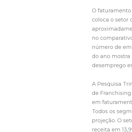
O faturamento 
coloca o setor
aproximadamen
no comparativo
número de emp
do ano mostra 
desemprego es
A Pesquisa Tri
de Franchising
em faturamento
Todos os segm
projeção. O se
receita em 13