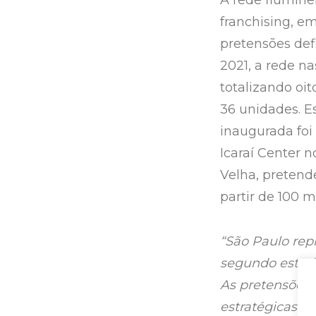
A rede flumin
franchising, e
pretensões def
2021, a rede n
totalizando oi
36 unidades. E
inaugurada foi
Icaraí Center 
Velha, pretend
partir de 100 m
“São Paulo rep
segundo estado
As pretensões 
estratégicas p