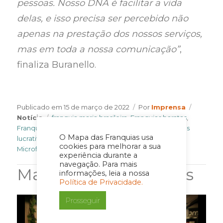
pessoas. Nosso DNA é facilitar a vida
delas, e isso precisa ser percebido não
apenas na prestação dos nossos serviços,
mas em toda a nossa comunicação”
,
finaliza Buranello.
Author
Categor
Publicado em
15 de março de 2022
Por
Imprensa
Tags
Notícia
franquia maria brasileira
,
Franquias baratas
,
Franquias de limpeza
,
Franquias de serviços
,
franquias
O Mapa das Franquias usa
lucrativas
,
franquias para investir
,
Maria Brasileira
,
cookies para melhorar a sua
Microfranquias
experiência durante a
navegação. Para mais
Matérias Relacionadas
informações, leia a nossa
Política de Privacidade.
Prosseguir