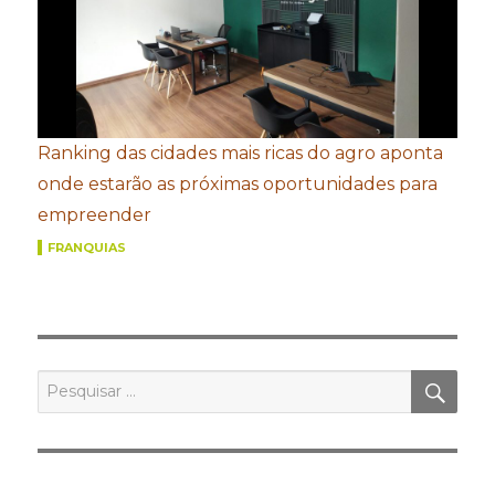
Ranking das cidades mais ricas do agro aponta
onde estarão as próximas oportunidades para
empreender
FRANQUIAS
PES
Pesquisar
por: