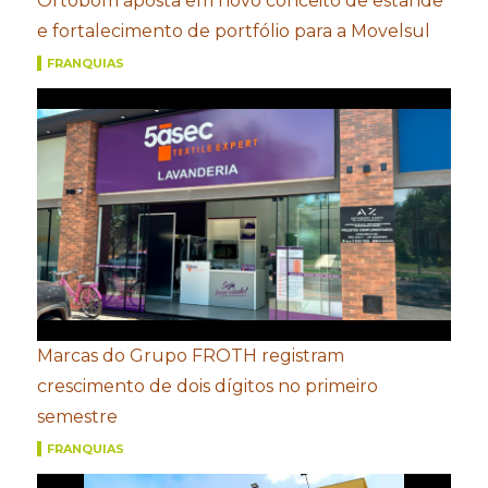
Ortobom aposta em novo conceito de estande
e fortalecimento de portfólio para a Movelsul
FRANQUIAS
Marcas do Grupo FROTH registram
crescimento de dois dígitos no primeiro
semestre
FRANQUIAS